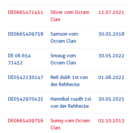
DE0665471451
Silver vom Ocram
12.07.2021
Clan
DE0665409758
Samson vom
30.05.2018
Ocram Clan
DE 06 654
Smaug vom
30.05.2022
71452
Ocram Clan
DE0542230147
Neil dubh 1st von
01.06.2022
der Rehhecke
DE0542970435
Hannibal ruadh 1st
30.05.2025
von der Rehhecke
DE0665409756
Sunny vom Ocram
02.10.2013
Clan