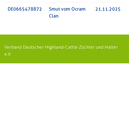
DE0665478872
Smut vom Ocram
21.11.2025
Clan
Verband Deutscher Highland-Cattle Züchter und Halter
e.V.
Highland Cattle Zuchtverband Niedersachsen e.V.
Kontakt
|
Impressum
|
Datenschutzerklärung