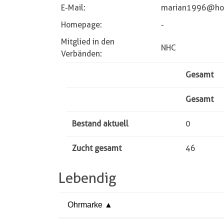
E-Mail:
marian1996@hot
Homepage:
-
Mitglied in den
NHC
Verbänden:
Gesamt
Gesamt
Bestand aktuell
0
Zucht gesamt
46
Lebendig
Ohrmarke