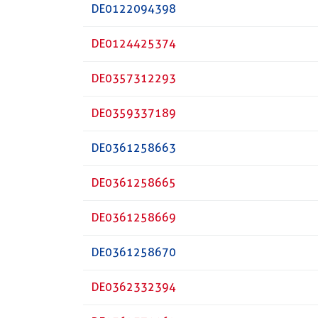
DE0122094398
DE0124425374
DE0357312293
DE0359337189
DE0361258663
DE0361258665
DE0361258669
DE0361258670
DE0362332394