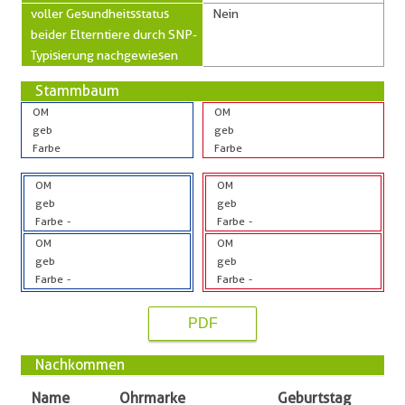
voller Gesundheitsstatus
Nein
beider Elterntiere durch SNP-
Typisierung nachgewiesen
Stammbaum
OM
OM
geb
geb
Farbe
Farbe
OM
OM
geb
geb
Farbe
-
Farbe
-
OM
OM
geb
geb
Farbe
-
Farbe
-
PDF
Nachkommen
Name
Ohrmarke
Geburtstag