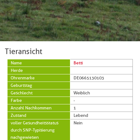
Tieransicht
Name
Betti
Herde
Ohrenmarke
DE0665130103
Geburtstag
Geschlecht
Weiblich
Farbe
-
Anzahl Nachkommen
1
Zustand
Lebend
voller Gesundheitsstatus
Nein
durch SNP-Typisierung
nachgewiesen