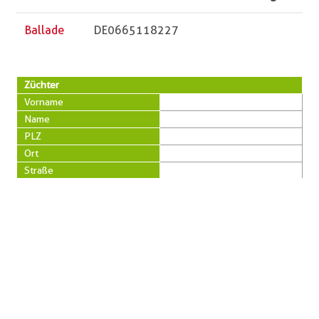
Ballade
DE0665118227
Züchter
Vorname
Name
PLZ
Ort
Straße
Telefon
Besitzer
Vorname
Name
PLZ
Ort
Straße
Telefon