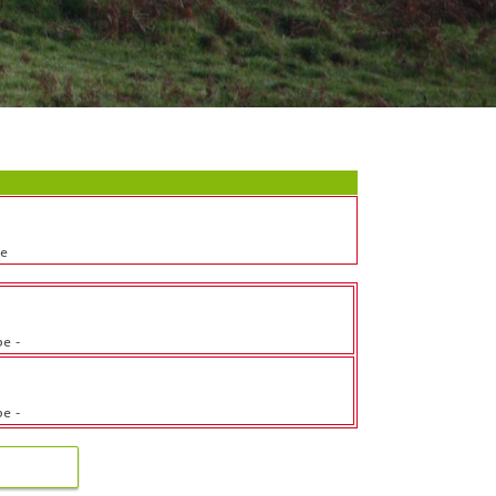
be
b
be
-
b
be
-