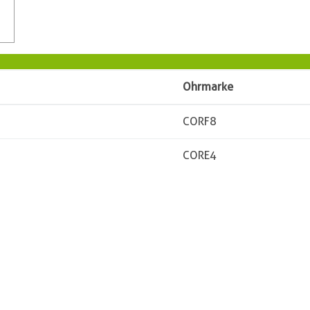
Ohrmarke
CORF8
CORE4
Besitzer
Vorname
Name
PLZ
Ort
Straße
Telefon