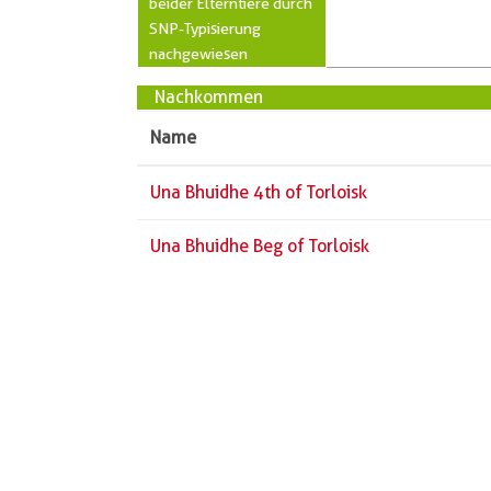
beider Elterntiere durch
SNP-Typisierung
nachgewiesen
Nachkommen
Name
Una Bhuidhe 4th of Torloisk
Una Bhuidhe Beg of Torloisk
Züchter
Vorname
Name
PLZ
Ort
Straße
Telefon