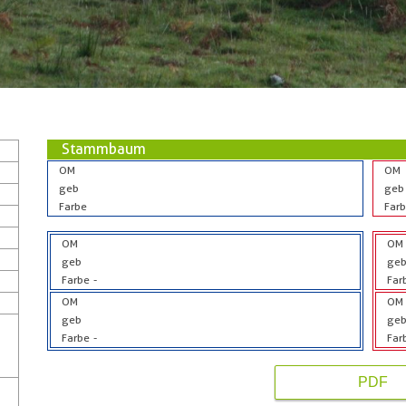
Stammbaum
OM
OM
geb
geb
Farbe
Far
OM
OM
geb
ge
Farbe
-
Far
OM
OM
geb
ge
Farbe
-
Far
PDF