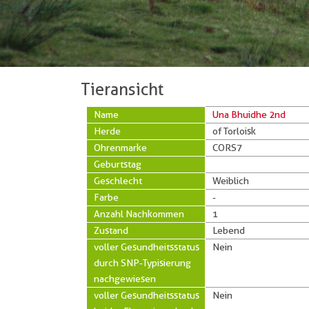
Tieransicht
Name
Una Bhuidhe 2nd
Herde
of Torloisk
Ohrenmarke
CORS7
Geburtstag
Geschlecht
Weiblich
Farbe
-
Anzahl Nachkommen
1
Zustand
Lebend
voller Gesundheitsstatus
Nein
durch SNP-Typisierung
nachgewiesen
voller Gesundheitsstatus
Nein