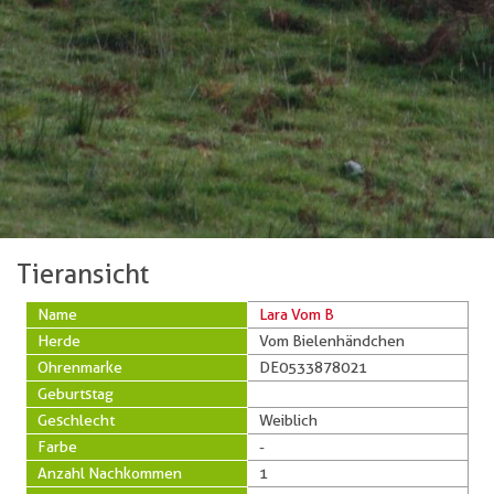
Tieransicht
Name
Lara Vom B
Herde
Vom Bielenhändchen
Ohrenmarke
DE0533878021
Geburtstag
Geschlecht
Weiblich
Farbe
-
Anzahl Nachkommen
1