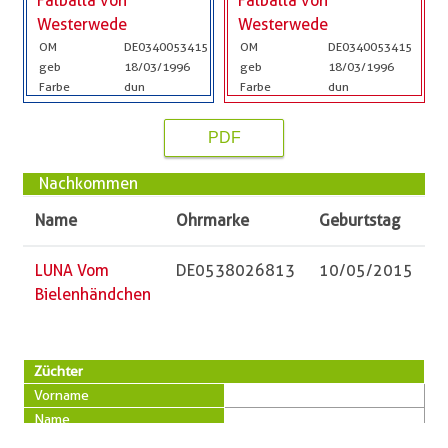
Falballa von
Falballa von
Westerwede
Westerwede
OM
DE0340053415
OM
DE0340053415
geb
18/03/1996
geb
18/03/1996
Farbe
dun
Farbe
dun
PDF
Nachkommen
Name
Ohrmarke
Geburtstag
LUNA Vom
DE0538026813
10/05/2015
Bielenhändchen
Züchter
Vorname
Name
PLZ