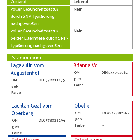
Zustand
Lebend
voller Gesundheitsstatus
Nein
durch SNP-Typisierung
nachgewiesen
voller Gesundheitsstatus
Nein
beider Elterntiere durch SNP-
Typisierung nachgewiesen
Stammbaum
Lagavulin vom
Brianna Vo
Augustenhof
OM
DE0533733962
geb
OM
DE0578811175
Farbe
-
geb
Farbe
-
Lachlan Geal vom
Obelix
Oberberg
OM
DE0532788946
geb
OM
DE0578022294
Farbe
-
geb
Farbe
-