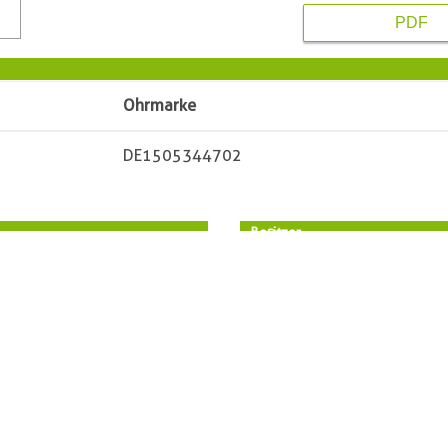
PDF
Ohrmarke
DE1505344702
Besitzer
Vorname
hans
Name
PLZ
 OT Immekath
Ort
rf 10
Straße
/43135
Telefon