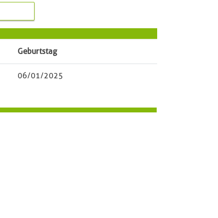
Geburtstag
06/01/2025
Heinz
Wapenhans
38486
Klötze OT Immekath
Oberdorf 10
03909/43135