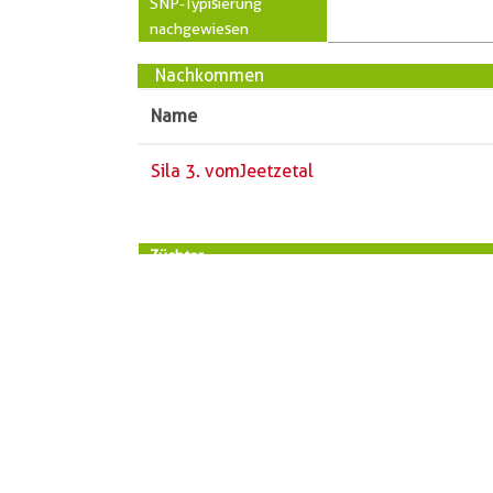
SNP-Typisierung
nachgewiesen
Nachkommen
Name
Sila 3. vomJeetzetal
Züchter
Vorname
Heinz
Name
Wapen
PLZ
38486
Ort
Klötze
Straße
Oberdo
Telefon
03909
« zurück