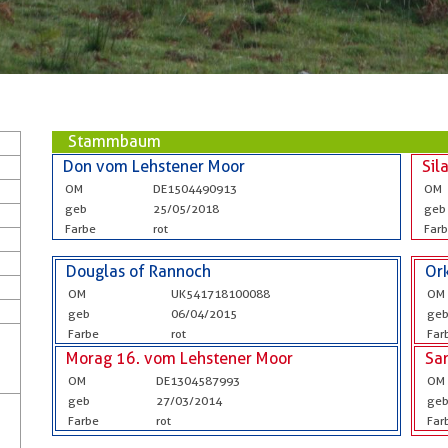
Stammbaum
Don vom Lehstener Moor
Sil
OM
DE1504490913
OM
geb
25/05/2018
geb
Farbe
rot
Far
Douglas of Rannoch
Or
OM
UK541718100088
OM
geb
06/04/2015
ge
Farbe
rot
Far
Morag 16. vom Lehstener Moor
Sa
OM
DE1304587993
OM
geb
27/03/2014
ge
Farbe
rot
Far