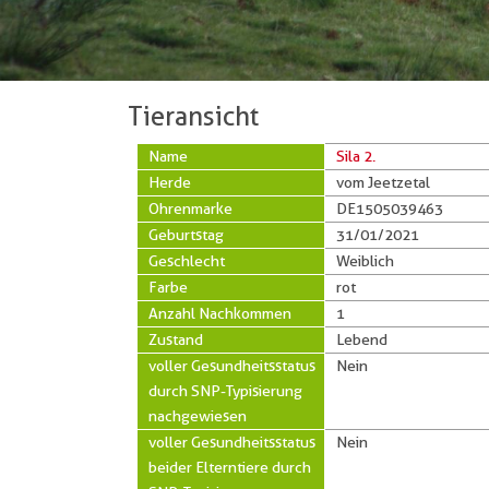
Tieransicht
Name
Sila 2.
Herde
vom Jeetzetal
Ohrenmarke
DE1505039463
Geburtstag
31/01/2021
Geschlecht
Weiblich
Farbe
rot
Anzahl Nachkommen
1
Zustand
Lebend
voller Gesundheitsstatus
Nein
durch SNP-Typisierung
nachgewiesen
voller Gesundheitsstatus
Nein
beider Elterntiere durch