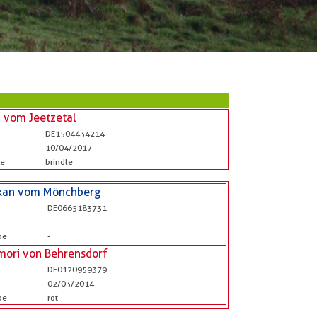
a vom Jeetzetal
DE1504434214
10/04/2017
be
brindle
kan vom Mönchberg
DE0665183731
b
be
-
mori von Behrensdorf
DE0120959379
b
02/03/2014
be
rot