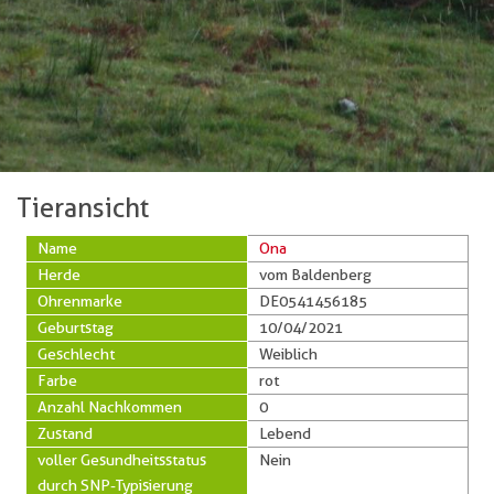
Tieransicht
Name
Ona
Herde
vom Baldenberg
Ohrenmarke
DE0541456185
Geburtstag
10/04/2021
Geschlecht
Weiblich
Farbe
rot
Anzahl Nachkommen
0
Zustand
Lebend
voller Gesundheitsstatus
Nein
durch SNP-Typisierung