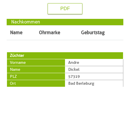
PDF
Nachkommen
Name
Ohrmarke
Geburtstag
Züchter
Vorname
Andre
Name
Dickel
PLZ
57319
Ort
Bad Berleburg
Straße
Am Windhof 9
Telefon
0151/15789379
Besitzer
Vorname
Andre
Name
Dickel
PLZ
57319