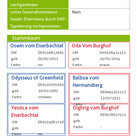
nachgewiesen
voller Gesundheitsstatus
Nein
beider Elterntiere durch SNP-
Typisierung nachgewiesen
Stammbaum
Oswin vom Eiserbachtal
Oda Vom Burghof
OM
DE0536812693
OM
De0538415152
geb
05/05/2011
geb
25/05/2014
Farbe
rot
Farbe
braun
Odysseus of Greenfield
Balboa vom
OM
DE0350705036
Hermansberg
geb
10/01/2007
OM
DE0665301117
Farbe
schwarz
geb
12/07/2011
Farbe
rot
Yessica vom
Oighrig vom Burghof
Eiserbachtal
OM
DE0578027521
geb
OM
DE0534081750
Farbe
-
geb
Farbe
rot