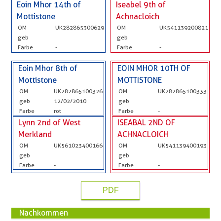
Eoin Mhor 14th of
Iseabel 9th of
Mottistone
Achnacloich
OM
UK282865300629
OM
UK541139200821
geb
geb
Farbe
-
Farbe
-
Eoin Mhor 8th of
EOIN MHOR 10TH OF
Mottistone
MOTTISTONE
OM
UK282865100326
OM
UK282865100333
geb
12/02/2010
geb
Farbe
rot
Farbe
-
Lynn 2nd of West
ISEABAL 2ND OF
Merkland
ACHNACLOICH
OM
UK561023400166
OM
UK541139400193
geb
geb
Farbe
-
Farbe
-
PDF
Nachkommen