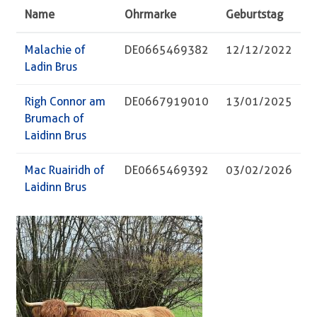
Name
Ohrmarke
Geburtstag
Malachie of
DE0665469382
12/12/2022
Ladin Brus
Righ Connor am
DE0667919010
13/01/2025
Brumach of
Laidinn Brus
Mac Ruairidh of
DE0665469392
03/02/2026
Laidinn Brus