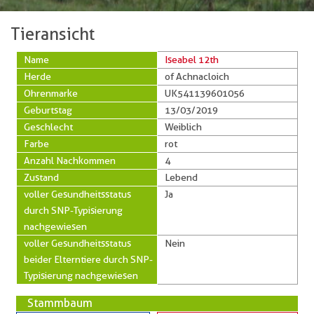
Tieransicht
Name
Iseabel 12th
Herde
of Achnacloich
Ohrenmarke
UK541139601056
Geburtstag
13/03/2019
Geschlecht
Weiblich
Farbe
rot
Anzahl Nachkommen
4
Zustand
Lebend
voller Gesundheitsstatus
Ja
durch SNP-Typisierung
nachgewiesen
voller Gesundheitsstatus
Nein
beider Elterntiere durch SNP-
Typisierung nachgewiesen
Stammbaum