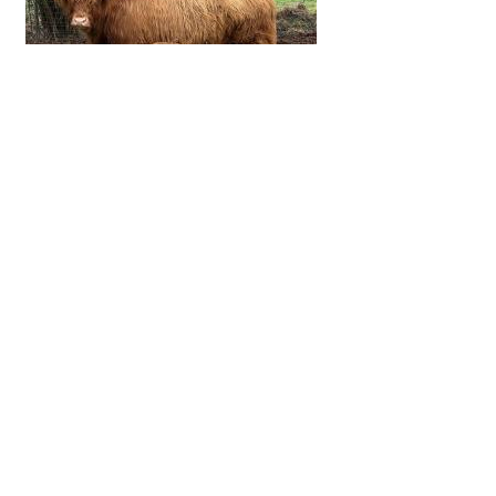
Züchter
Vorname
Name
PLZ
Ort
Straße
Telefon
Besitzer
Vorname
Dennis