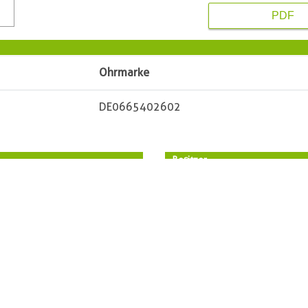
PDF
Ohrmarke
DE0665402602
Besitzer
Vorname
Name
PLZ
Ort
Straße
Telefon