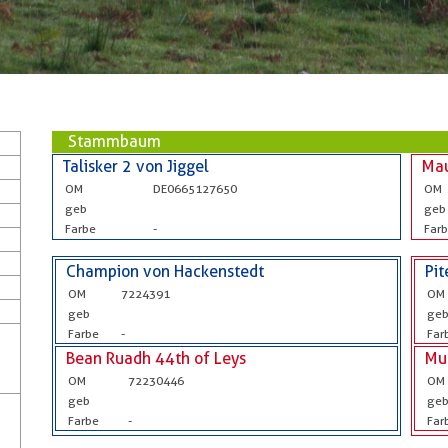
Stammbaum
Talisker 2 von Jiggel
Ma
OM
DE0665127650
OM
geb
geb
Farbe
-
Far
Champion von Hackenstedt
Pit
OM
7224391
OM
geb
ge
Farbe
-
Far
Bean Ruadh 44th of Leys
Mu
OM
72230446
OM
geb
ge
Farbe
-
Far