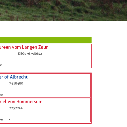
ureen vom Langen Zaun
DE0576798642
be
-
er of Albrecht
7418480
b
be
-
riel von Hommersum
7757266
b
be
-