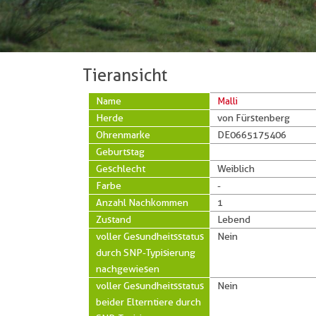
Tieransicht
Name
Malli
Herde
von Fürstenberg
Ohrenmarke
DE0665175406
Geburtstag
Geschlecht
Weiblich
Farbe
-
Anzahl Nachkommen
1
Zustand
Lebend
voller Gesundheitsstatus
Nein
durch SNP-Typisierung
nachgewiesen
voller Gesundheitsstatus
Nein
beider Elterntiere durch