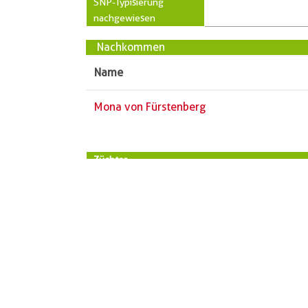
SNP-Typisierung
nachgewiesen
Nachkommen
Name
Mona von Fürstenberg
Züchter
Vorname
Name
PLZ
Ort
Straße
Telefon
« zurück