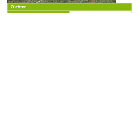
Züchter
Vorname
Jochen
Name
Born
PLZ
57319
Ort
Bad Berleburg
Straße
Hellweg 7
Telefon
0177-7468090
Besitzer
Vorname
Marco
Name
Müller
PLZ
35415
Ort
Pohlheim-Holzheim
Straße
Langstraße 13
Telefon
06004-915637
« zurück