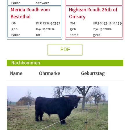
Farbe
schwarz
Merida Ruadh vom
Nighean Ruadh 26th of
Bestethal
Omsary
OM
DE0122094392
OM
UK540930201159
geb
04/04/2016
geb
23/03/2006
Farbe
rot
Farbe
gelb
PDF
Nachkommen
Name
Ohrmarke
Geburtstag