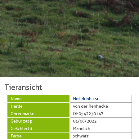
Tieransicht
Name
Neil dubh 1st
Herde
von der Rehhecke
Ohrenmarke
DE0542230147
Geburtstag
01/06/2022
Geschlecht
Männlich
Farbe
schwarz