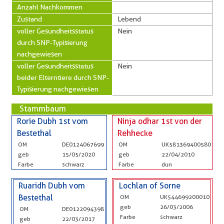
Anzahl Nachkommen
Zustand
Lebend
voller Gesundheitsstatus
Nein
durch SNP-Typisierung
nachgewiesen
voller Gesundheitsstatus
Nein
beider Elterntiere durch SNP-
Typisierung nachgewiesen
Stammbaum
Rorie Dubh 1st vom
Ninja odhar 1st von der
Bestethal
Rehhecke
OM
DE0124067699
OM
UK581369400580
geb
15/05/2020
geb
22/04/2010
Farbe
schwarz
Farbe
dun
Ruaridh Dubh vom
Lochlan of Sorne
Bestethal
OM
UK544699200010
geb
26/03/2006
OM
DE0122094398
Farbe
schwarz
geb
22/03/2017