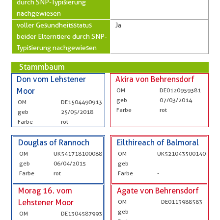
durch SNP-Typisierung
nachgewiesen
voller Gesundheitsstatus
Ja
beider Elterntiere durch SNP-
Typisierung nachgewiesen
Stammbaum
Don vom Lehstener
Akira von Behrensdorf
Moor
OM
DE0120959381
geb
07/03/2014
OM
DE1504490913
Farbe
rot
geb
25/05/2018
Farbe
rot
Douglas of Rannoch
Eilthireach of Balmoral
OM
UK541718100088
OM
UK521043500140
geb
06/04/2015
geb
Farbe
rot
Farbe
-
Morag 16. vom
Agate von Behrensdorf
Lehstener Moor
OM
DE0113988583
geb
OM
DE1304587993