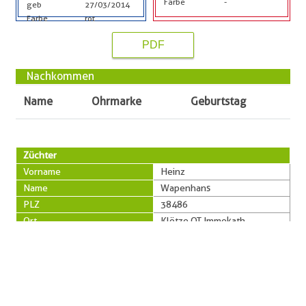
Farbe
-
geb
27/03/2014
Farbe
rot
PDF
Nachkommen
Name
Ohrmarke
Geburtstag
Züchter
Vorname
Heinz
Name
Wapenhans
PLZ
38486
Ort
Klötze OT Immekath
Straße
Oberdorf 10
Telefon
03909/43135
Besitzer
Vorname
Heinz