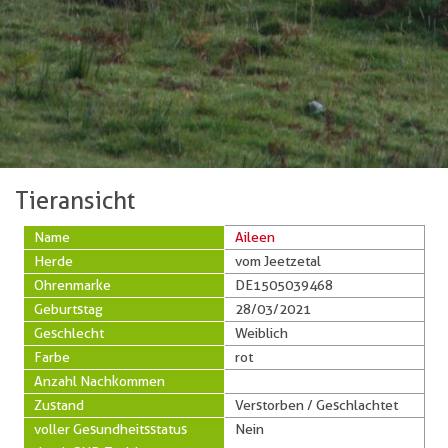
Tieransicht
Name
Aileen
Herde
vom Jeetzetal
Ohrenmarke
DE1505039468
Geburtstag
28/03/2021
Geschlecht
Weiblich
Farbe
rot
Anzahl Nachkommen
Zustand
Verstorben / Geschlachtet
voller Gesundheitsstatus
Nein