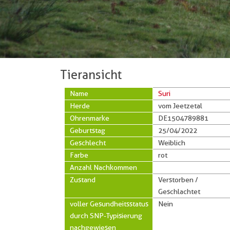
Tieransicht
Name
Suri
Herde
vom Jeetzetal
Ohrenmarke
DE1504789881
Geburtstag
25/04/2022
Geschlecht
Weiblich
Farbe
rot
Anzahl Nachkommen
Zustand
Verstorben /
Geschlachtet
voller Gesundheitsstatus
Nein
durch SNP-Typisierung
nachgewiesen