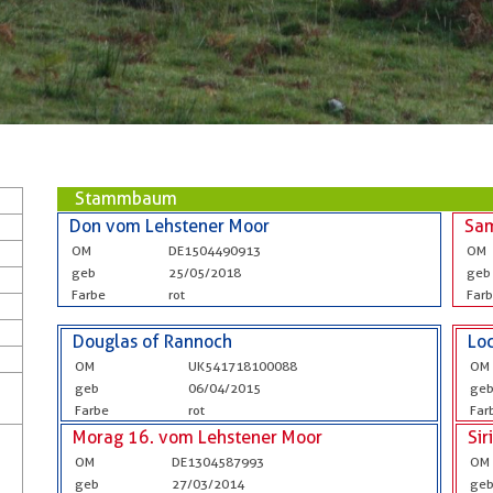
Stammbaum
Don vom Lehstener Moor
Sam
OM
DE1504490913
OM
geb
25/05/2018
geb
Farbe
rot
Far
Douglas of Rannoch
Loc
OM
UK541718100088
OM
geb
06/04/2015
ge
Farbe
rot
Far
Morag 16. vom Lehstener Moor
Sir
OM
DE1304587993
OM
geb
27/03/2014
ge