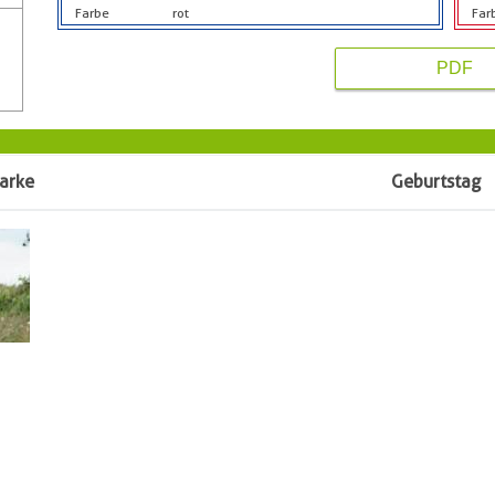
Farbe
rot
Far
PDF
arke
Geburtstag