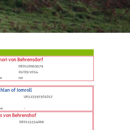
ori von Behrensdorf
DE0120959379
02/03/2014
be
rot
hlan of Iomroll
UK523397301017
b
be
-
is von Behrenshof
DE0115534066
b