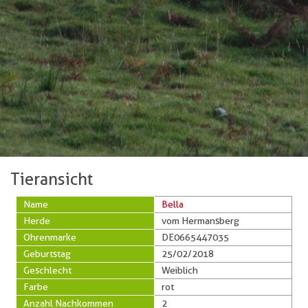
Tieransicht
Name
Bella
Herde
vom Hermansberg
Ohrenmarke
DE0665447035
Geburtstag
25/02/2018
Geschlecht
Weiblich
Farbe
rot
Anzahl Nachkommen
2