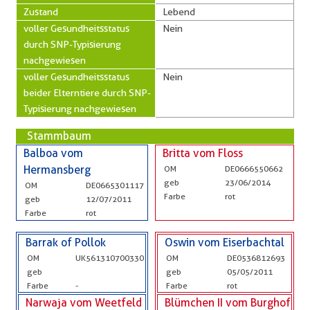
Zustand
Lebend
voller Gesundheitsstatus
Nein
durch SNP-Typisierung
nachgewiesen
voller Gesundheitsstatus
Nein
beider Elterntiere durch SNP-
Typisierung nachgewiesen
Stammbaum
Balboa vom
Britta vom Floss
Hermansberg
OM
DE0666550662
geb
23/06/2014
OM
DE0665301117
Farbe
rot
geb
12/07/2011
Farbe
rot
Barrak of Pollok
Oswin vom Eiserbachtal
OM
UK561310700330
OM
DE0536812693
geb
geb
05/05/2011
Farbe
-
Farbe
rot
Narwaja vom Weetfeld
Blümchen II vom Burghof