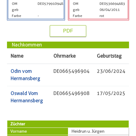
OM
DE0579910948
OM
DE0536694683
geb
geb
06/04/2011
Farbe
-
Farbe
rot
PDF
Nachkommen
Name
Ohrmarke
Geburtstag
Odin vom
DE0665496904
23/06/2024
Hermansberg
Oswald Vom
DE0665496908
17/05/2025
Hermannsberg
Züchter
Vorname
Heidrun u. Jürgen