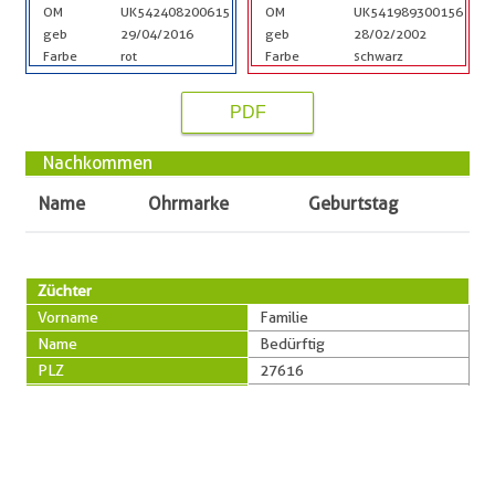
OM
UK542408200615
OM
UK541989300156
geb
29/04/2016
geb
28/02/2002
Farbe
rot
Farbe
schwarz
PDF
Nachkommen
Name
Ohrmarke
Geburtstag
Züchter
Vorname
Familie
Name
Bedürftig
PLZ
27616
Ort
Beverstedt-Hollen
Straße
Heise 31
Telefon
0160-90351416
Besitzer