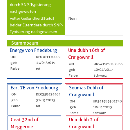
durch SNP-Typisierung
nachgewiesen
voller Gesundheitsstatus
Nein
beider Elterntiere durch SNP-
Typisierung nachgewiesen
Stammbaum
Energy von Friedeburg
Una dubh 16th of
OM
DE0361170009
Craigowmill
geb
13/05/2019
OM
UK541989202066
Farbe
rot
geb
10/04/2017
Farbe
schwarz
Earl 7E von Friedeburg
Seumas Dubh of
OM
DE0358424464
Craigowmill
geb
31/03/2015
OM
UK541989501740
Farbe
rot
geb
18/04/2013
Farbe
schwarz
Ceat 32nd of
Una dubh 2 of
Meggernie
Craigowmill