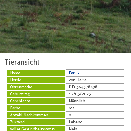
Tieransicht
Name
Earl 6.
Herde
von Heise
Ohrenmarke
DE0364578498
Geburtstag
17/03/2023
Geschlecht
Männlich
Farbe
rot
Anzahl Nachkommen
0
Zustand
Lebend
voller Gesundheitsstatus
Nein