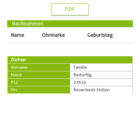
PDF
Nachkommen
Name
Ohrmarke
Geburtstag
Züchter
Vorname
Familie
Name
Bedürftig
PLZ
27616
Ort
Beverstedt-Hollen
Straße
Heise 31
Telefon
0160-90351416
Besitzer
Vorname
Familie
Name
Bedürftig
PLZ
27616