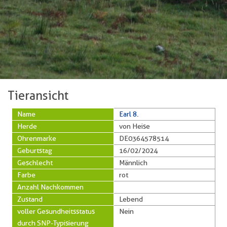
Tieransicht
Name
Earl 8.
Herde
von Heise
Ohrenmarke
DE0364578514
Geburtstag
16/02/2024
Geschlecht
Männlich
Farbe
rot
Anzahl Nachkommen
Zustand
Lebend
voller Gesundheitsstatus
Nein
durch SNP-Typisierung