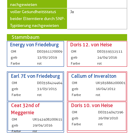
nachgewiesen
voller Gesundheitsstatus
Ja
beider Elterntiere durch SNP-
Typisierung nachgewiesen
Stammbaum
Energy von Friedeburg
Doris 12. von Heise
OM
DE0361170009
OM
DE0359332511
geb
13/05/2019
geb
24/04/2016
Farbe
rot
Farbe
rot
Earl 7E von Friedeburg
Callum of Inveralton
OM
DE0358424464
OM
UK585886200001
geb
31/03/2015
geb
16/04/2012
Farbe
rot
Farbe
rot
Ceat 32nd of
Doris 10. von Heise
Meggernie
OM
DE0354047396
geb
26/09/2010
OM
UK542408200615
Farbe
rot
geb
29/04/2016
Farbe
rot