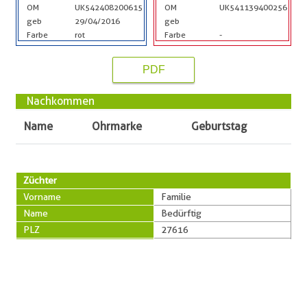
OM
UK542408200615
OM
UK541139400256
geb
29/04/2016
geb
Farbe
rot
Farbe
-
PDF
Nachkommen
Name
Ohrmarke
Geburtstag
Züchter
Vorname
Familie
Name
Bedürftig
PLZ
27616
Ort
Beverstedt-Hollen
Straße
Heise 31
Telefon
0160-90351416
Besitzer