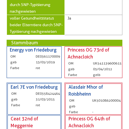
durch SNP-Typisierung
nachgewiesen
voller Gesundheitsstatus
Ja
beider Elterntiere durch SNP-
Typisierung nachgewiesen
Stammbaum
Energy von Friedeburg
Princess OG 73rd of
OM
DE0361170009
Achnacloich
geb
13/05/2019
OM
UK541139600615
Farbe
rot
geb
05/04/2012
Farbe
gelb
Earl 7E von Friedeburg
Alasdair Mhor of
OM
DE0358424464
Roisbheinn
geb
31/03/2015
OM
UK501086200004
Farbe
rot
geb
Farbe
-
Ceat 32nd of
Princess OG 64th of
Meggernie
Achnacloich