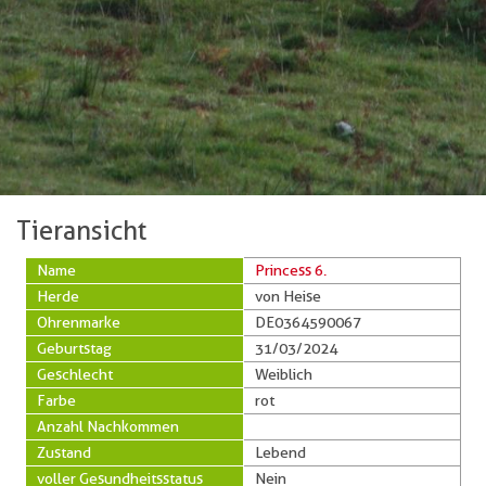
Tieransicht
Name
Princess 6.
Herde
von Heise
Ohrenmarke
DE0364590067
Geburtstag
31/03/2024
Geschlecht
Weiblich
Farbe
rot
Anzahl Nachkommen
Zustand
Lebend
voller Gesundheitsstatus
Nein