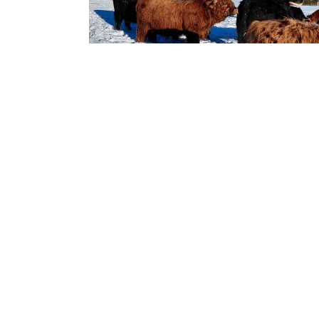
Züchter
Vorname
Antje u
Name
Pomme
PLZ
98724
Ort
Neuha
Straße
Zum Ho
Telefon
0151-
« zurück