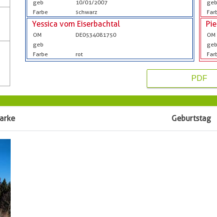
geb
10/01/2007
ge
Farbe
schwarz
Far
Yessica vom Eiserbachtal
Pi
OM
DE0534081750
OM
geb
ge
Farbe
rot
Far
PDF
arke
Geburtstag