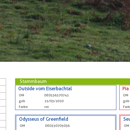
Stammbaum
Outside vom Eiserbachtal
Pi
OM
DE0536370741
OM
geb
25/03/2010
geb
Farbe
rot
Far
Odysseus of Greenfield
Se
OM
DE0350705036
OM