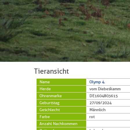
Tieransicht
Name
Olymp 4.
Herde
vom Diebeskamm
Ohrenmarke
DE1604803615
Geburtstag
27/09/2024
Geschlecht
Männlich
Farbe
rot
Anzahl Nachkommen