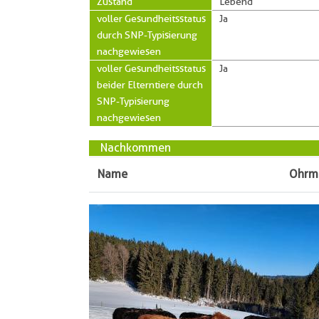
Zustand
Lebend
voller Gesundheitsstatus
Ja
durch SNP-Typisierung
nachgewiesen
voller Gesundheitsstatus
Ja
beider Elterntiere durch
SNP-Typisierung
nachgewiesen
Nachkommen
Name
Ohrm