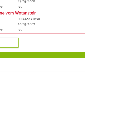
b
17/03/2008
be
rot
ene vom Wotanstein
DE0665175830
b
26/03/2007
be
rot