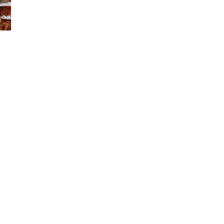
Besitzer
. Falk
Vorname
r
Name
PLZ
us am Rennweg
Ort
chwald 11
Straße
12000350
Telefon