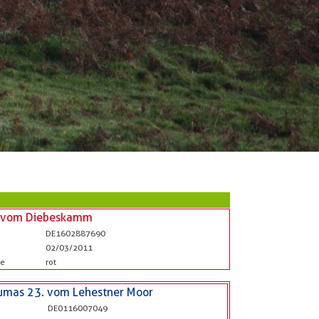
a vom Diebeskamm
DE1602887690
02/03/2011
be
rot
umas 23. vom Lehestner Moor
DE0116007049