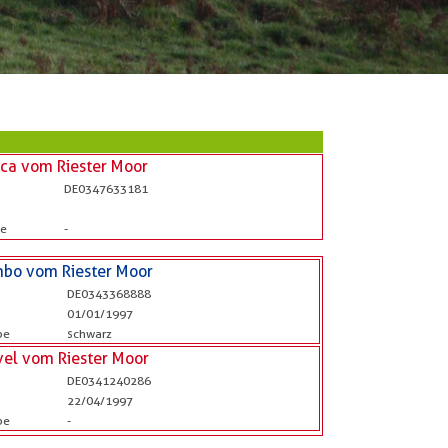
ca vom Riester Moor
DE0347633181
be
-
mbo vom Riester Moor
DE0343368888
b
01/01/1997
be
schwarz
vel vom Riester Moor
DE0341240286
b
22/04/1997
be
-