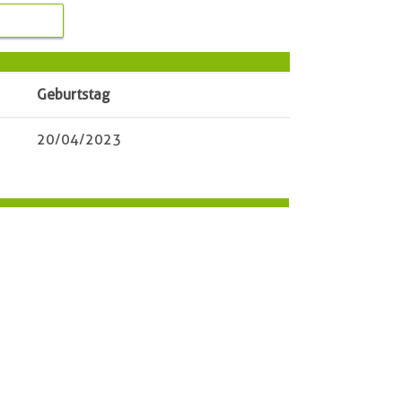
Geburtstag
20/04/2023
Reinhart und Thies
Augustin
24796
Krummwisch
Königsfurt 35
04331/88003