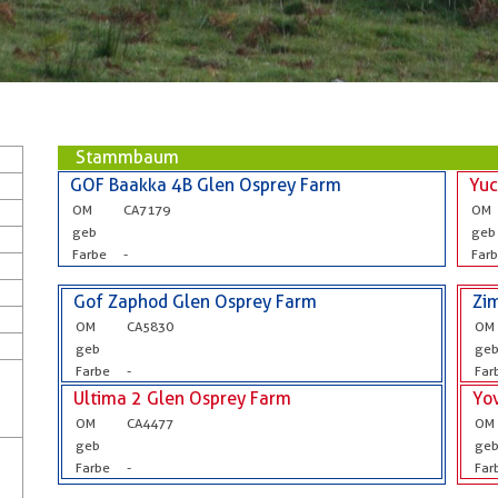
Stammbaum
GOF Baakka 4B Glen Osprey Farm
Yuc
OM
CA7179
OM
geb
geb
Farbe
-
Far
Gof Zaphod Glen Osprey Farm
Zi
OM
CA5830
OM
geb
ge
Farbe
-
Far
Ultima 2 Glen Osprey Farm
Yo
OM
CA4477
OM
geb
ge
Farbe
-
Far