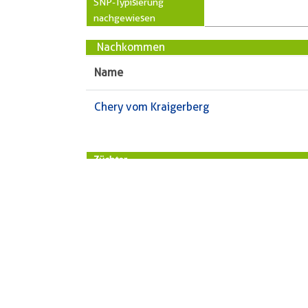
SNP-Typisierung
nachgewiesen
Nachkommen
Name
Chery vom Kraigerberg
Züchter
Vorname
Reinhar
Name
August
PLZ
24796
Ort
Krumm
Straße
Königsf
Telefon
04331
« zurück