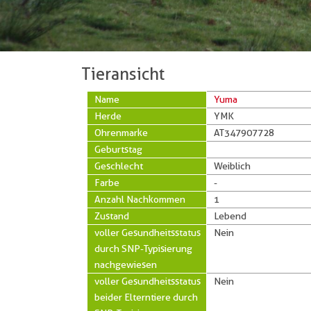
Tieransicht
Name
Yuma
Herde
YMK
Ohrenmarke
AT347907728
Geburtstag
Geschlecht
Weiblich
Farbe
-
Anzahl Nachkommen
1
Zustand
Lebend
voller Gesundheitsstatus
Nein
durch SNP-Typisierung
nachgewiesen
voller Gesundheitsstatus
Nein
beider Elterntiere durch