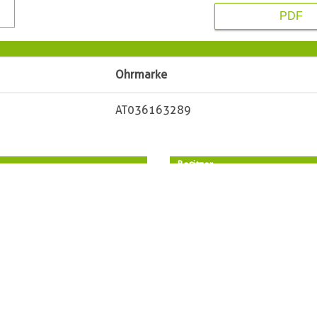
PDF
Ohrmarke
AT036163289
Besitzer
t und Thies
Vorname
in
Name
PLZ
wisch
Ort
urt 35
Straße
/88003
Telefon