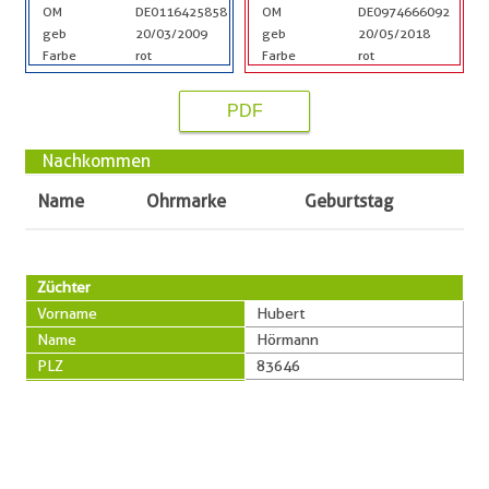
OM
DE0116425858
OM
DE0974666092
geb
20/03/2009
geb
20/05/2018
Farbe
rot
Farbe
rot
PDF
Nachkommen
Name
Ohrmarke
Geburtstag
Züchter
Vorname
Hubert
Name
Hörmann
PLZ
83646
Ort
Bad Tölz
Straße
Bichlerhof 5
Telefon
0171-3335230
Besitzer