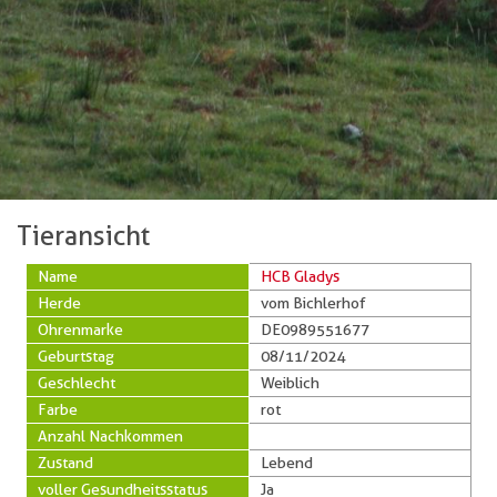
Tieransicht
Name
HCB Gladys
Herde
vom Bichlerhof
Ohrenmarke
DE0989551677
Geburtstag
08/11/2024
Geschlecht
Weiblich
Farbe
rot
Anzahl Nachkommen
Zustand
Lebend
voller Gesundheitsstatus
Ja