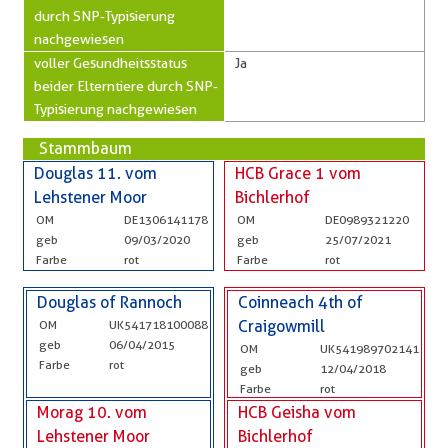
durch SNP-Typisierung
nachgewiesen
voller Gesundheitsstatus
Ja
beider Elterntiere durch SNP-
Typisierung nachgewiesen
Stammbaum
Douglas 11. vom
HCB Grace 1 vom
Lehstener Moor
Bichlerhof
OM
DE1306141178
OM
DE0989321220
geb
09/03/2020
geb
25/07/2021
Farbe
rot
Farbe
rot
Douglas of Rannoch
Coinneach 4th of
OM
UK541718100088
Craigowmill
geb
06/04/2015
OM
UK541989702141
Farbe
rot
geb
12/04/2018
Farbe
rot
Morag 10. vom
HCB Geisha vom
Lehstener Moor
Bichlerhof