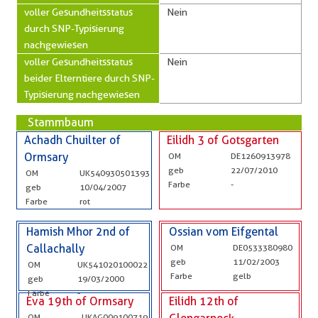
voller Gesundheitsstatus
Nein
durch SNP-Typisierung
nachgewiesen
voller Gesundheitsstatus
Nein
beider Elterntiere durch SNP-
Typisierung nachgewiesen
Stammbaum
Achadh Chuilter of
Eilidh 3 of Gotsgarten
Ormsary
OM
DE1260913978
geb
22/07/2010
OM
UK540930501393
Farbe
-
geb
10/04/2007
Farbe
rot
Hamish Mhor 2nd of
Ossian vom Eifgental
Callachally
OM
DE0533380980
geb
11/02/2003
OM
UK541020100022
Farbe
gelb
geb
19/03/2000
Farbe
-
Eva 19th of Ormsary
Eilidh 12th of
OM
UKAG009100719