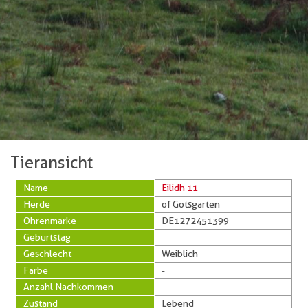
Tieransicht
Name
Eilidh 11
Herde
of Gotsgarten
Ohrenmarke
DE1272451399
Geburtstag
Geschlecht
Weiblich
Farbe
-
Anzahl Nachkommen
Zustand
Lebend