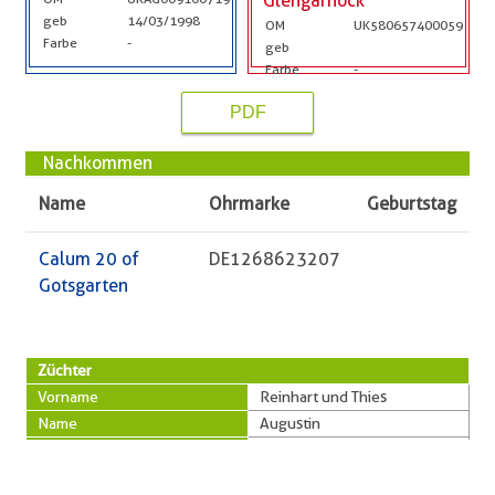
Glengarnock
geb
14/03/1998
OM
UK580657400059
Farbe
-
geb
Farbe
-
PDF
Nachkommen
Name
Ohrmarke
Geburtstag
Calum 20 of
DE1268623207
Gotsgarten
Züchter
Vorname
Reinhart und Thies
Name
Augustin
PLZ
24796
Ort
Krummwisch