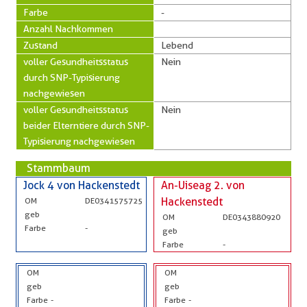
Farbe
-
Anzahl Nachkommen
Zustand
Lebend
voller Gesundheitsstatus
Nein
durch SNP-Typisierung
nachgewiesen
voller Gesundheitsstatus
Nein
beider Elterntiere durch SNP-
Typisierung nachgewiesen
Stammbaum
Jock 4 von Hackenstedt
An-Uiseag 2. von
OM
DE0341575725
Hackenstedt
geb
OM
DE0343880920
Farbe
-
geb
Farbe
-
OM
OM
geb
geb
Farbe
-
Farbe
-