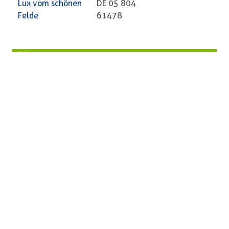
Lux vom schönen
DE 05 804
Felde
61478
Züchter
Vorname
Reinhart und Thies
Name
Augustin
PLZ
24796
Ort
Krummwisch
Straße
Königsfurt 35
Telefon
04331/88003
Besitzer
Vorname
Reinhart und Thies
Name
Augustin
PLZ
24796
Ort
Krummwisch
Straße
Königsfurt 35
Telefon
04331/88003