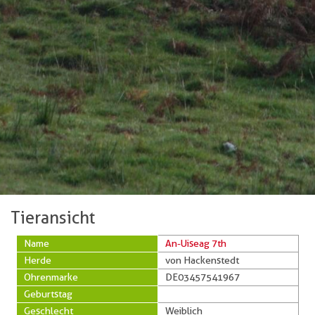
Tieransicht
Name
An-Uiseag 7th
Herde
von Hackenstedt
Ohrenmarke
DE03457541967
Geburtstag
Geschlecht
Weiblich