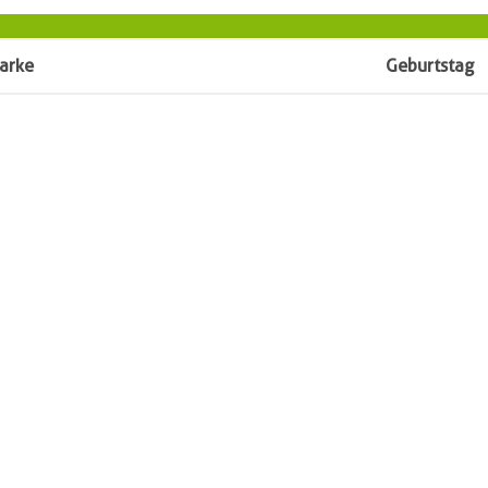
arke
Geburtstag
Besitzer
Vorname
ig
Name
PLZ
tedt-Hollen
Ort
31
Straße
90351416
Telefon
d Halter e.V.