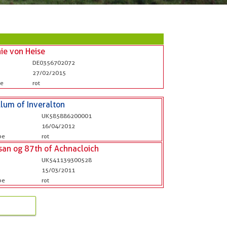
ie von Heise
DE0356702072
27/02/2015
be
rot
lum of Inveralton
UK585886200001
b
16/04/2012
be
rot
san og 87th of Achnacloich
UK541139300528
b
15/03/2011
be
rot