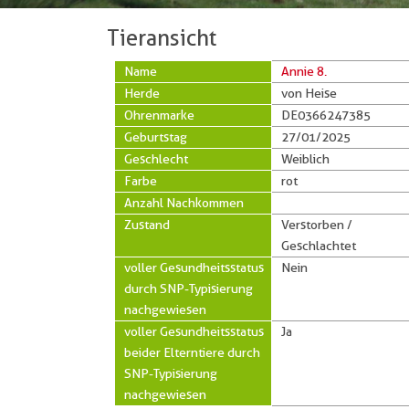
Tieransicht
Name
Annie 8.
Herde
von Heise
Ohrenmarke
DE0366247385
Geburtstag
27/01/2025
Geschlecht
Weiblich
Farbe
rot
Anzahl Nachkommen
Zustand
Verstorben /
Geschlachtet
voller Gesundheitsstatus
Nein
durch SNP-Typisierung
nachgewiesen
voller Gesundheitsstatus
Ja
beider Elterntiere durch
SNP-Typisierung
nachgewiesen