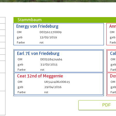
Stammbaum
Energy von Friedeburg
Ann
OM
DE0361170009
OM
geb
13/05/2019
geb
Farbe
rot
Far
Earl 7E von Friedeburg
Cal
OM
DE0358424464
OM
geb
31/03/2015
ge
Farbe
rot
Far
Ceat 32nd of Meggernie
Do
OM
UK542408200615
OM
geb
29/04/2016
ge
Farbe
rot
Far
PDF