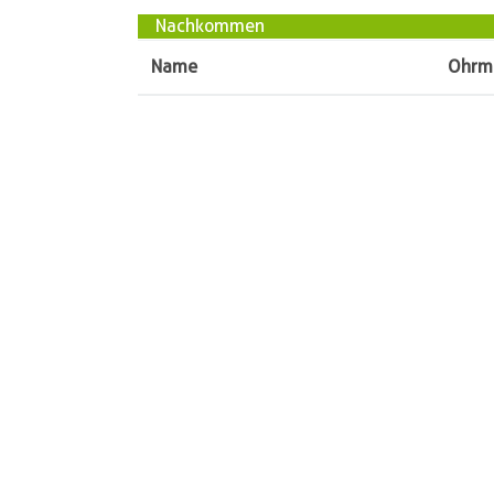
Nachkommen
Name
Ohrm
Züchter
Vorname
Familie
Name
Bedürft
PLZ
27616
Ort
Bevers
Straße
Heise 
Telefon
0160-
« zurück
Verband Deutscher Highland-Cattle Züchter un