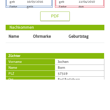
geb
16/03/2016
geb
22/04/2010
Farbe
gelb
Farbe
dun
PDF
Nachkommen
Name
Ohrmarke
Geburtstag
Züchter
Vorname
Jochen
Name
Born
PLZ
57319
Ort
Bad Berleburg
Straße
Hellweg 7
Telefon
0177-7468090
Besitzer
Vorname
Dörthe