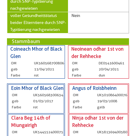
durch SNP-Typisierung
nachgewiesen
voller Gesundheitsstatus
Nein
beider Elterntiere durch SNP-
Typisierung nachgewiesen
Stammbaum
Coineach Mhor of Black
Neoinean odhar 1st von
Glen
der Rehhecke
OM
UK560568700806
OM
DE0541600461
geb
11/04/2021
geb
20/04/2021
Farbe
rot
Farbe
dun
Eoin Mhor of Black Glen
Angus of Roisbheinn
OM
UK560568300634
OM
UK501086400076
geb
01/03/2017
geb
19/03/2008
Farbe
rot
Farbe
gelb
Clara Beg 14th of
Ninja odhar 1st von der
Miungairigh
Rehhecke
OM
UK544552400075
OM
UK581369400580