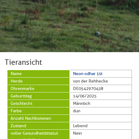
Tieransicht
Name
Neon odhar 1st
Herde
von der Rehhecke
Ohrenmarke
DE0542970438
Geburtstag
14/06/2025
Geschlecht
Männlich
Farbe
dun
Anzahl Nachkommen
Zustand
Lebend
voller Gesundheitsstatus
Nein