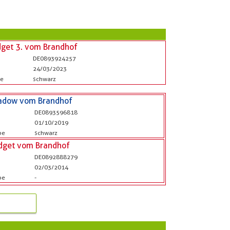
dget 3. vom Brandhof
DE0893924257
24/03/2023
be
schwarz
adow vom Brandhof
DE0893596818
b
01/10/2019
be
schwarz
idget vom Brandhof
DE0892888279
b
02/03/2014
be
-