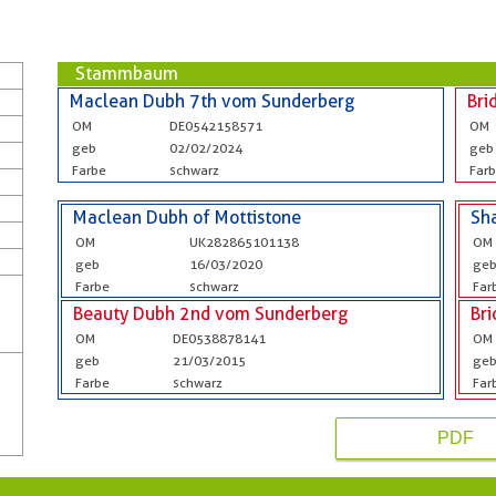
Stammbaum
Maclean Dubh 7th vom Sunderberg
Bri
OM
DE0542158571
OM
geb
02/02/2024
geb
Farbe
schwarz
Far
Maclean Dubh of Mottistone
Sh
OM
UK282865101138
OM
geb
16/03/2020
ge
Farbe
schwarz
Far
Beauty Dubh 2nd vom Sunderberg
Br
OM
DE0538878141
OM
geb
21/03/2015
ge
Farbe
schwarz
Far
PDF