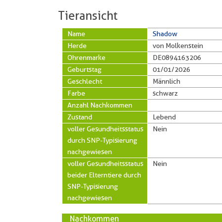
Tieransicht
Name
Shadow
Herde
von Molkenstein
Ohrenmarke
DE0894163206
Geburtstag
01/01/2026
Geschlecht
Männlich
Farbe
schwarz
Anzahl Nachkommen
Zustand
Lebend
voller Gesundheitsstatus
Nein
durch SNP-Typisierung
nachgewiesen
voller Gesundheitsstatus
Nein
beider Elterntiere durch
SNP-Typisierung
nachgewiesen
Nachkommen