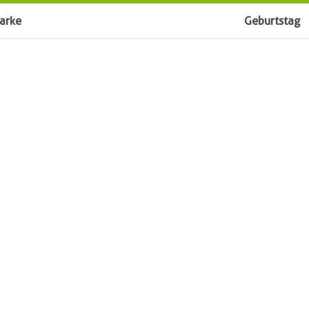
arke
Geburtstag
Besitzer
 und Paul
Vorname
Name
PLZ
feld
Ort
raße 5
Straße
78985101
Telefon
d Halter e.V.
.V.