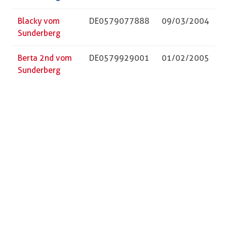
Blacky vom
DE0579077888
09/03/2004
Sunderberg
Berta 2nd vom
DE0579929001
01/02/2005
Sunderberg
Züchter
Vorname
Name
PLZ
Ort
Straße
Telefon
Besitzer
Vorname