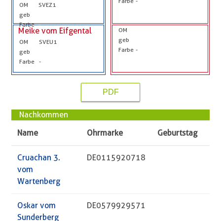
Farbe
-
OM
SVEZ1
geb
Farbe
-
Meike vom Eifgental
OM
geb
OM
SVEU1
Farbe
-
geb
Farbe
-
PDF
Nachkommen
Name
Ohrmarke
Geburtstag
Cruachan 3.
DE0115920718
vom
Wartenberg
Oskar vom
DE0579929571
Sunderberg