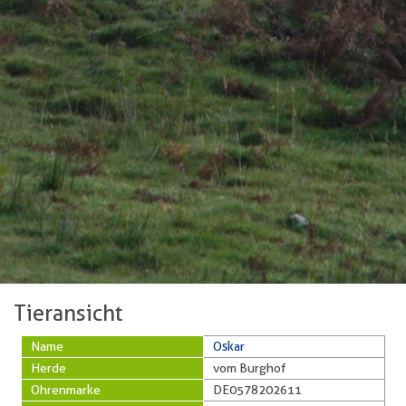
Tieransicht
Name
Oskar
Herde
vom Burghof
Ohrenmarke
DE0578202611