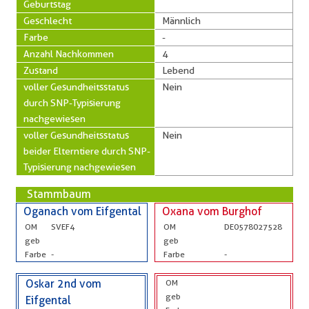
Geburtstag
Geschlecht
Männlich
Farbe
-
Anzahl Nachkommen
4
Zustand
Lebend
voller Gesundheitsstatus
Nein
durch SNP-Typisierung
nachgewiesen
voller Gesundheitsstatus
Nein
beider Elterntiere durch SNP-
Typisierung nachgewiesen
Stammbaum
Oganach vom Eifgental
Oxana vom Burghof
OM
SVEF4
OM
DE0578027528
geb
geb
Farbe
-
Farbe
-
Oskar 2nd vom
OM
geb
Eifgental