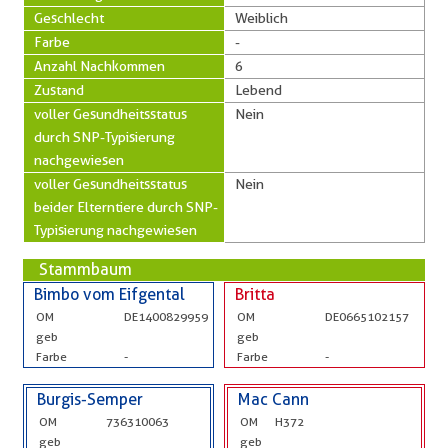
Geschlecht
Weiblich
Farbe
-
Anzahl Nachkommen
6
Zustand
Lebend
voller Gesundheitsstatus
Nein
durch SNP-Typisierung
nachgewiesen
voller Gesundheitsstatus
Nein
beider Elterntiere durch SNP-
Typisierung nachgewiesen
Stammbaum
Bimbo vom Eifgental
Britta
OM
DE1400829959
OM
DE0665102157
geb
geb
Farbe
-
Farbe
-
Burgis-Semper
Mac Cann
OM
736310063
OM
H372
geb
geb