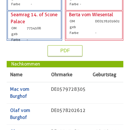
Farbe
-
Farbe
-
Seamrag 14. of Scone
Berta vom Wiesental
Palace
OM
DE0578202602
geb
OM
7734508
Farbe
-
geb
Farbe
-
PDF
Nachkommen
Name
Ohrmarke
Geburtstag
Mac vom
DE0579728305
Burghof
Olaf vom
DE0578202612
Burghof