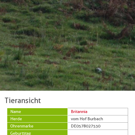
Tieransicht
Name
Britannia
Herde
vom Hof Burbach
Ohrenmarke
DE0578027530
Geburtstag