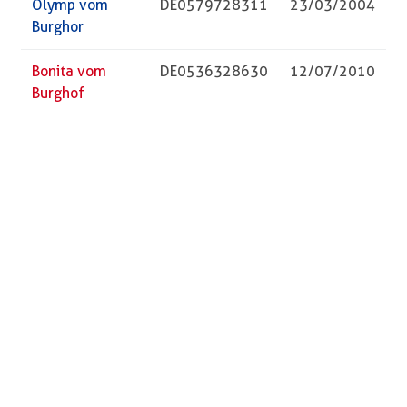
Olymp vom
DE0579728311
23/03/2004
Burghor
Bonita vom
DE0536328630
12/07/2010
Burghof
Züchter
Vorname
Name
PLZ
Ort
Straße
Telefon
Besitzer
Vorname
Name
PLZ