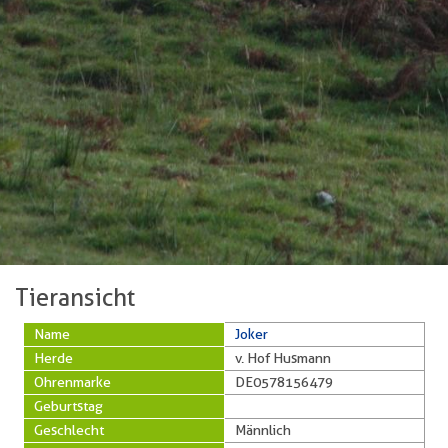
Tieransicht
Name
Joker
Herde
v. Hof Husmann
Ohrenmarke
DE0578156479
Geburtstag
Geschlecht
Männlich