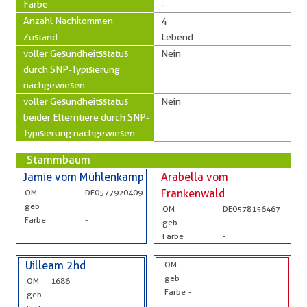
Farbe
-
Anzahl Nachkommen
4
Zustand
Lebend
voller Gesundheitsstatus
Nein
durch SNP-Typisierung
nachgewiesen
voller Gesundheitsstatus
Nein
beider Elterntiere durch SNP-
Typisierung nachgewiesen
Stammbaum
Jamie vom Mühlenkamp
Arabella vom
OM
DE0577920409
Frankenwald
geb
OM
DE0578156467
Farbe
-
geb
Farbe
-
Uilleam 2hd
OM
geb
OM
1686
Farbe
-
geb