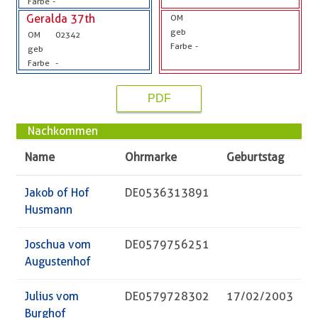
Farbe
-
Geralda 37th
OM
geb
OM
02342
Farbe
-
geb
Farbe
-
PDF
Nachkommen
Name
Ohrmarke
Geburtstag
Jakob of Hof
DE0536313891
Husmann
Joschua vom
DE0579756251
Augustenhof
Julius vom
DE0579728302
17/02/2003
Burghof