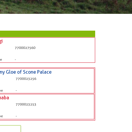
gi
7700027560
be
-
iny Gloe of Scone Palace
7700023256
b
be
-
naba
7700023253
b
be
-