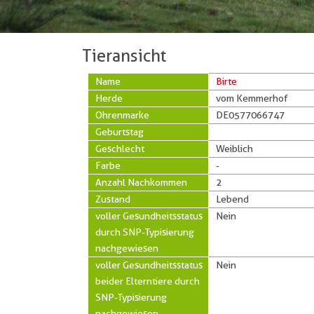
Tieransicht
Name
Birte
Herde
vom Kemmerhof
Ohrenmarke
DE0577066747
Geburtstag
Geschlecht
Weiblich
Farbe
-
Anzahl Nachkommen
2
Zustand
Lebend
voller Gesundheitsstatus
Nein
durch SNP-Typisierung
nachgewiesen
voller Gesundheitsstatus
Nein
beider Elterntiere durch
SNP-Typisierung
nachgewiesen