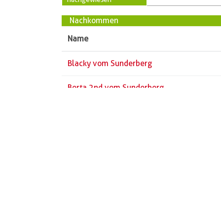
Nachkommen
Name
Blacky vom Sunderberg
Berta 2nd vom Sunderberg
Züchter
Vorname
Name
PLZ
Ort
Straße
Telefon
« zurück