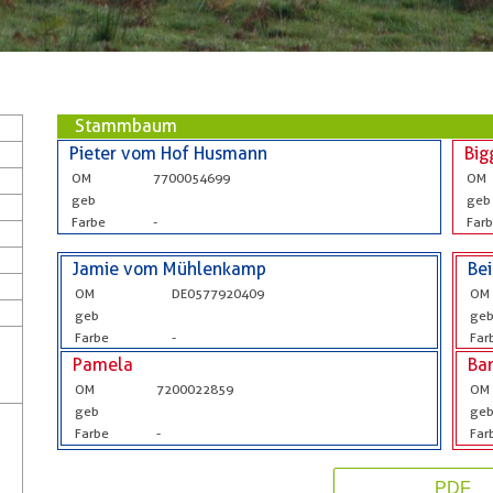
Stammbaum
Pieter vom Hof Husmann
Big
OM
7700054699
OM
geb
geb
Farbe
-
Far
Jamie vom Mühlenkamp
Be
OM
DE0577920409
OM
geb
ge
Farbe
-
Far
Pamela
Ba
OM
7200022859
OM
geb
ge
Farbe
-
Far
PDF