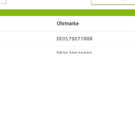
Ohrmarke
DE0579077888
DE0579929001
Besitzer
Vorname
Name
PLZ
Ort
Straße
Telefon