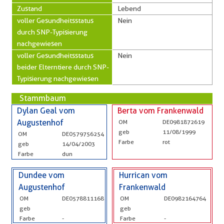
Zustand
Lebend
voller Gesundheitsstatus
Nein
durch SNP-Typisierung
nachgewiesen
voller Gesundheitsstatus
Nein
beider Elterntiere durch SNP-
Typisierung nachgewiesen
Stammbaum
Dylan Geal vom
Berta vom Frankenwald
Augustenhof
OM
DE0981872619
geb
11/08/1999
OM
DE0579756254
Farbe
rot
geb
14/04/2003
Farbe
dun
Dundee vom
Hurrican vom
Augustenhof
Frankenwald
OM
DE0578811168
OM
DE0982164764
geb
geb
Farbe
-
Farbe
-