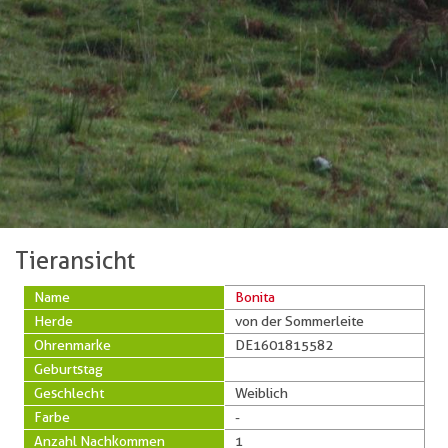
Tieransicht
Name
Bonita
Herde
von der Sommerleite
Ohrenmarke
DE1601815582
Geburtstag
Geschlecht
Weiblich
Farbe
-
Anzahl Nachkommen
1