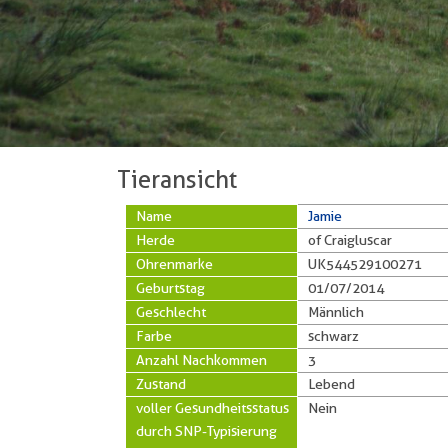
Tieransicht
Name
Jamie
Herde
of Craigluscar
Ohrenmarke
UK544529100271
Geburtstag
01/07/2014
Geschlecht
Männlich
Farbe
schwarz
Anzahl Nachkommen
3
Zustand
Lebend
voller Gesundheitsstatus
Nein
durch SNP-Typisierung