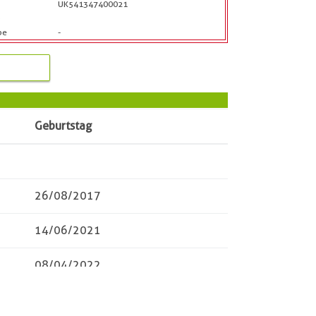
UK541347400021
b
be
-
Geburtstag
26/08/2017
14/06/2021
08/04/2022