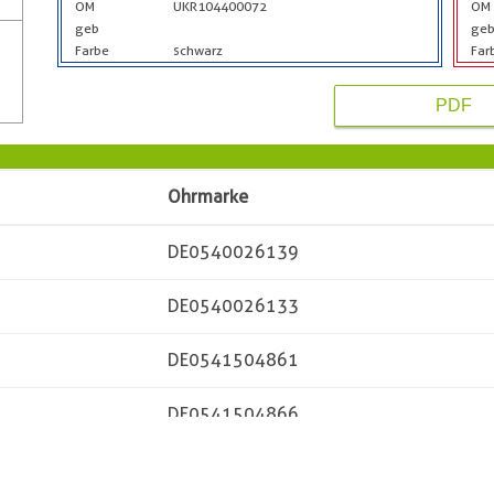
OM
UKR104400072
OM
geb
ge
Farbe
schwarz
Far
PDF
Ohrmarke
DE0540026139
DE0540026133
DE0541504861
DE0541504866