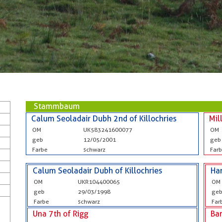
Stammbaum
Calum Seoladair Dubh 2nd of Killochries
Mil
OM
UK583241600077
OM
geb
12/05/2001
geb
Farbe
schwarz
Far
Calum Seoladair Dubh of Killochries
Ha
OM
UKR104400065
OM
geb
29/03/1998
ge
Farbe
schwarz
Far
Una 7th of Rigg
Bar