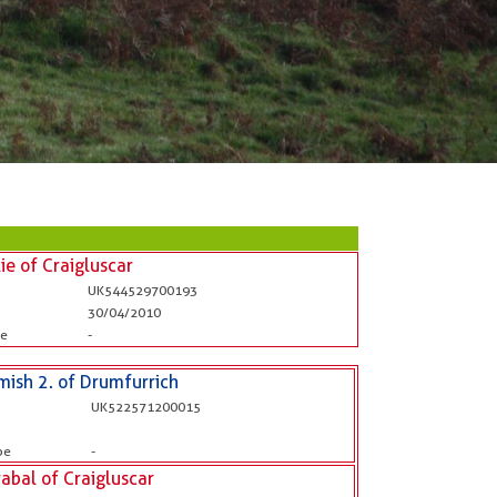
lie of Craigluscar
UK544529700193
30/04/2010
be
-
mish 2. of Drumfurrich
UK522571200015
b
be
-
abal of Craigluscar