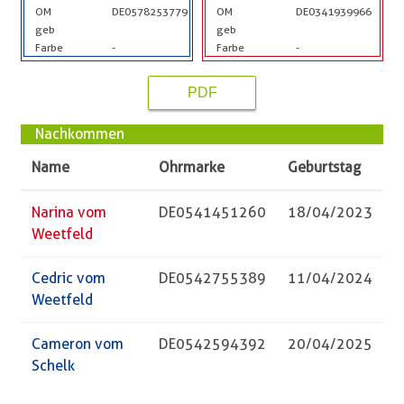
OM
DE0578253779
OM
DE0341939966
geb
geb
Farbe
-
Farbe
-
PDF
Nachkommen
Name
Ohrmarke
Geburtstag
Narina vom
DE0541451260
18/04/2023
Weetfeld
Cedric vom
DE0542755389
11/04/2024
Weetfeld
Cameron vom
DE0542594392
20/04/2025
Schelk