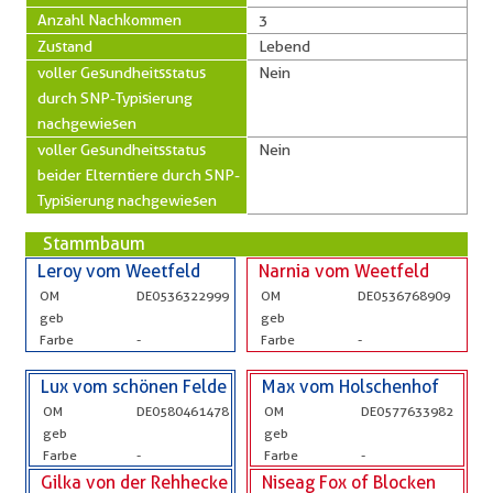
Anzahl Nachkommen
3
Zustand
Lebend
voller Gesundheitsstatus
Nein
durch SNP-Typisierung
nachgewiesen
voller Gesundheitsstatus
Nein
beider Elterntiere durch SNP-
Typisierung nachgewiesen
Stammbaum
Leroy vom Weetfeld
Narnia vom Weetfeld
OM
DE0536322999
OM
DE0536768909
geb
geb
Farbe
-
Farbe
-
Lux vom schönen Felde
Max vom Holschenhof
OM
DE0580461478
OM
DE0577633982
geb
geb
Farbe
-
Farbe
-
Gilka von der Rehhecke
Niseag Fox of Blocken