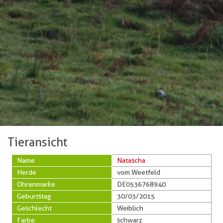
Tieransicht
Name
Natascha
Herde
vom Weetfeld
Ohrenmarke
DE0536768940
Geburtstag
30/03/2015
Geschlecht
Weiblich
Farbe
schwarz