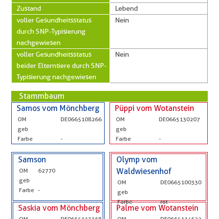
Zustand
Lebend
voller Gesundheitsstatus
Nein
durch SNP-Typisierung
nachgewiesen
voller Gesundheitsstatus
Nein
beider Elterntiere durch SNP-
Typisierung nachgewiesen
Stammbaum
Samos vom Mönchberg
Püppi vom Wotanstein
OM
DE0665108266
OM
DE0665130207
geb
geb
Farbe
-
Farbe
-
Samson
Olymp vom
OM
62770
Waldwiesenhof
geb
OM
DE0665100330
Farbe
-
geb
Farbe
rot
Saskia vom Mönchberg
Palme vom Wotanstein
OM
DE0665113368
OM
DE0665114622