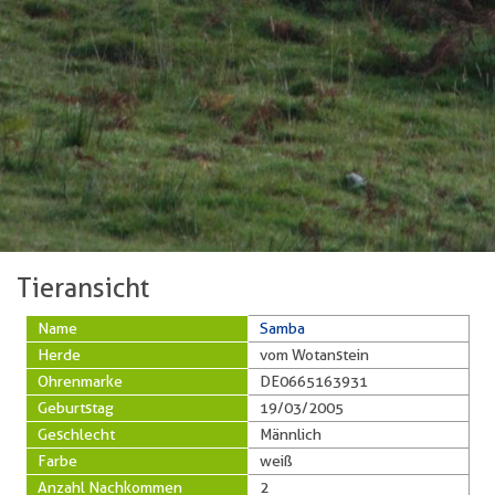
Tieransicht
Name
Samba
Herde
vom Wotanstein
Ohrenmarke
DE0665163931
Geburtstag
19/03/2005
Geschlecht
Männlich
Farbe
weiß
Anzahl Nachkommen
2