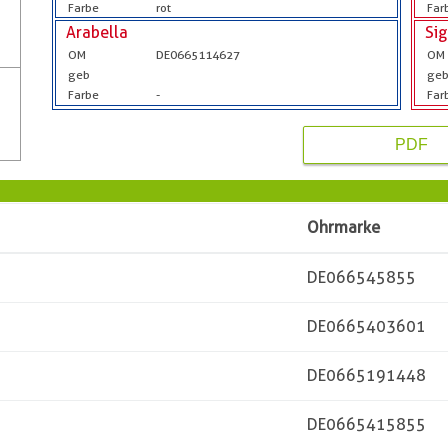
Farbe
rot
Far
Arabella
Si
OM
DE0665114627
OM
geb
ge
Farbe
-
Far
PDF
Ohrmarke
DE066545855
DE0665403601
DE0665191448
DE0665415855