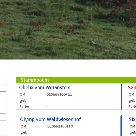
Stammbaum
Obelix vom Wotanstein
Sa
OM
DE0665100321
OM
geb
geb
Farbe
-
Far
Olymp vom Waldwiesenhof
Si
OM
DE0665100330
OM
geb
ge