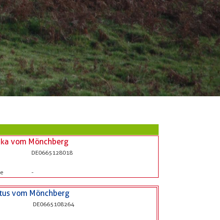
nka vom Mönchberg
DE0665128018
be
-
xtus vom Mönchberg
DE0665108264
b