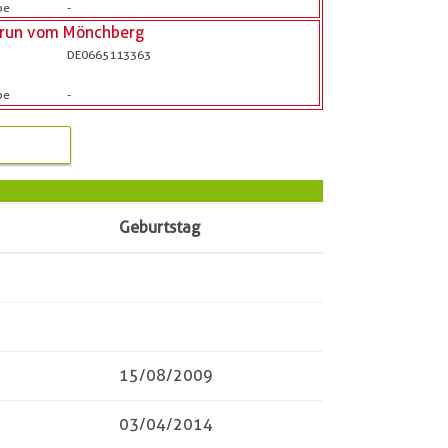
be
-
grun vom Mönchberg
DE0665113363
b
be
-
Geburtstag
15/08/2009
03/04/2014