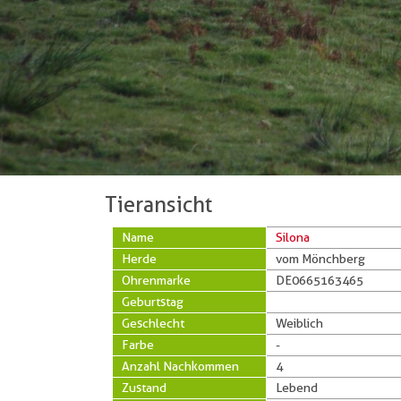
Tieransicht
Name
Silona
Herde
vom Mönchberg
Ohrenmarke
DE0665163465
Geburtstag
Geschlecht
Weiblich
Farbe
-
Anzahl Nachkommen
4
Zustand
Lebend