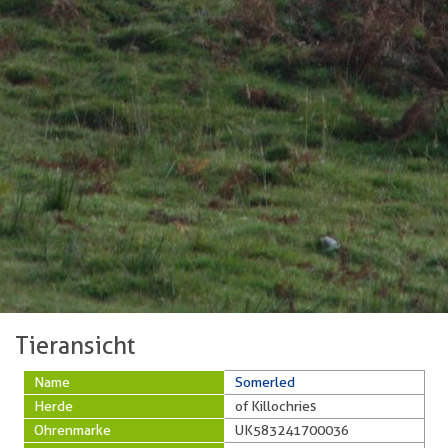
Tieransicht
Name
Somerled
Herde
of Killochries
Ohrenmarke
UK583241700036