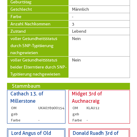
Geburtstag
Geschlecht
Männlich
Farbe
-
Anzahl Nachkommen
3
Zustand
Lebend
voller Gesundheitsstatus
Nein
durch SNP-Typisierung
nachgewiesen
voller Gesundheitsstatus
Nein
beider Elterntiere durch SNP-
Typisierung nachgewiesen
Stammbaum
Cathach 13. of
Midget 3rd of
Millerstone
Auchnacraig
OM
UKA078900154
OM
KLAU12
geb
geb
Farbe
-
Farbe
-
Lord Angus of Old
Donald Ruadh 3rd of