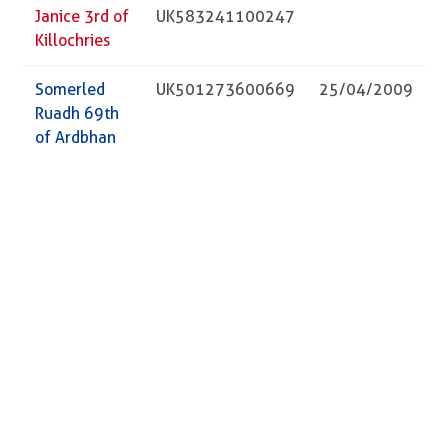
Janice 3rd of
UK583241100247
Killochries
Somerled
UK501273600669
25/04/2009
Ruadh 69th
of Ardbhan
Züchter
Vorname
Name
PLZ
Ort
Straße
Telefon
Besitzer
Vorname
Name