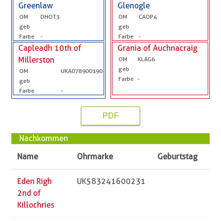
Greenlaw
Glenogle
OM
DHOT3
OM
CAOP4
geb
geb
Farbe
-
Farbe
-
Capleadh 10th of
Grania of Auchnacraig
Millerston
OM
KLAG6
geb
OM
UKA078900190
Farbe
-
geb
Farbe
-
PDF
Nachkommen
Name
Ohrmarke
Geburtstag
Eden Righ
UK583241600231
2nd of
Killochries