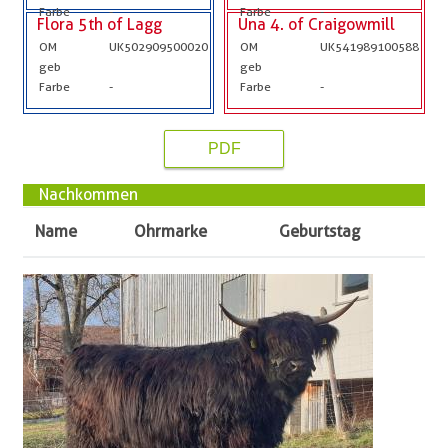
Farbe
-
Farbe
-
Flora 5th of Lagg
Una 4. of Craigowmill
OM
UK502909500020
OM
UK541989100588
geb
geb
Farbe
-
Farbe
-
PDF
Nachkommen
Name
Ohrmarke
Geburtstag