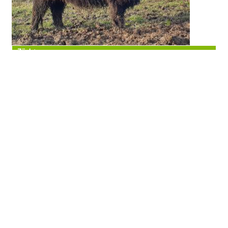
Züchter
Vorname
Ken & Eva
Name
Brown
PLZ
KY13ORR
Ort
Kinross
Straße
Ledlanet
Telefon
Besitzer
Vorname
Name
PLZ
Ort
Straße
Telefon