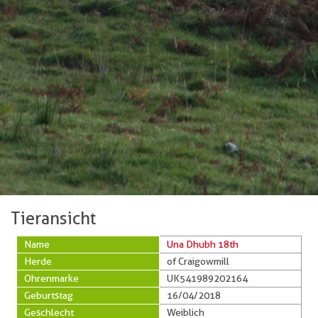
Tieransicht
Name
Una Dhubh 18th
Herde
of Craigowmill
Ohrenmarke
UK541989202164
Geburtstag
16/04/2018
Geschlecht
Weiblich