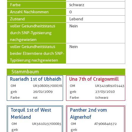
Farbe
schwarz
Anzahl Nachkommen
0
Zustand
Lebend
voller Gesundheitsstatus
Nein
durch SNP-Typisierung
nachgewiesen
voller Gesundheitsstatus
Nein
beider Elterntiere durch SNP-
Typisierung nachgewiesen
Stammbaum
Ruariadh 1st of Ubhaidh
Una 7th of Craigowmill
OM
UK508005700078
OM
UK541989201443
geb
26/02/2009
geb
27/03/2010
Farbe
rot
Farbe
schwarz
Torquil 1st of West
Panther 2nd vom
Merkland
Aignerhof
OM
UK561023700085
OM
AT906846572
geb
geb