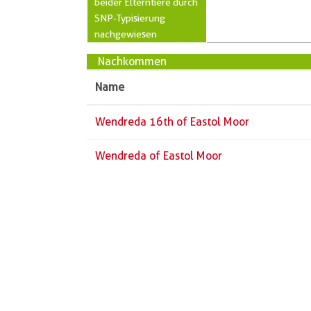
beider Elterntiere durch
SNP-Typisierung
nachgewiesen
Nachkommen
Name
Wendreda 16th of Eastol Moor
Wendreda of Eastol Moor
Züchter
Vorname
Name
PLZ
Ort
Straße
Telefon