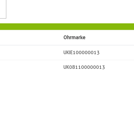
Ohrmarke
UKIE100000013
UK081100000013
Besitzer
Vorname
Name
PLZ
Ort
Straße
Telefon