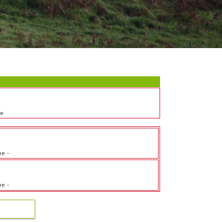
be
b
be
-
b
be
-