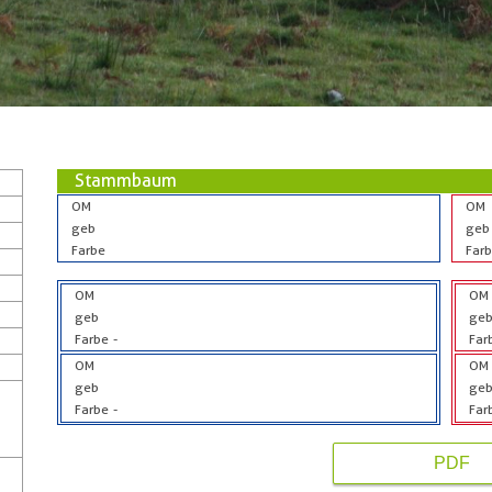
Stammbaum
OM
OM
geb
geb
Farbe
Far
OM
OM
geb
ge
Farbe
-
Far
OM
OM
geb
ge
Farbe
-
Far
PDF