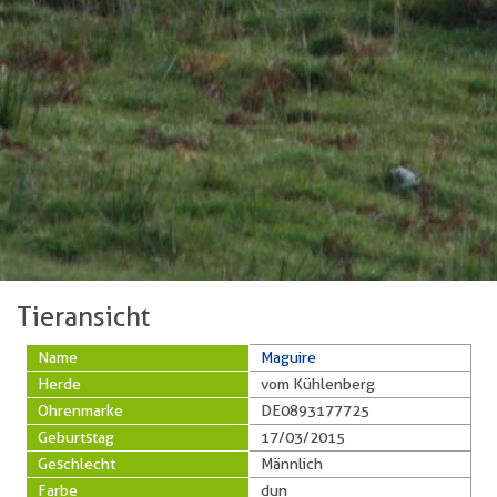
Tieransicht
Name
Maguire
Herde
vom Kühlenberg
Ohrenmarke
DE0893177725
Geburtstag
17/03/2015
Geschlecht
Männlich
Farbe
dun