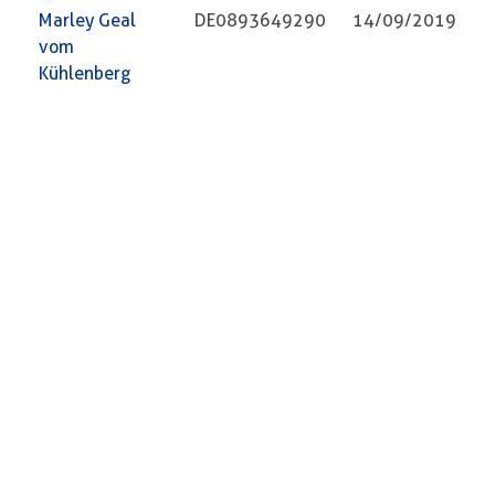
Marley Geal
DE0893649290
14/09/2019
vom
Kühlenberg
Emy Odhar vom
DE0893727003
04/02/2020
Kühlenberg
Eilidh Buidhe
DE0893727004
13/03/2020
vom
Kühlenberg
Morten Odhar
DE0893727009
11/05/2020
vom
Kühlenberg
Ohara vom
DE0988922269
04/01/2021
Lehenholz