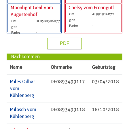
Moonlight Geal vom
Chelsy vom Frohngütl
Augustenhof
OM
AT991916872
geb
OM
DE0580306077
Farbe
-
geb
Farbe
-
PDF
Nachkommen
Name
Ohrmarke
Geburtstag
Miles Odhar
DE0893499117
03/04/2018
vom
Kühlenberg
Milosch vom
DE0893499118
18/10/2018
Kühlenberg