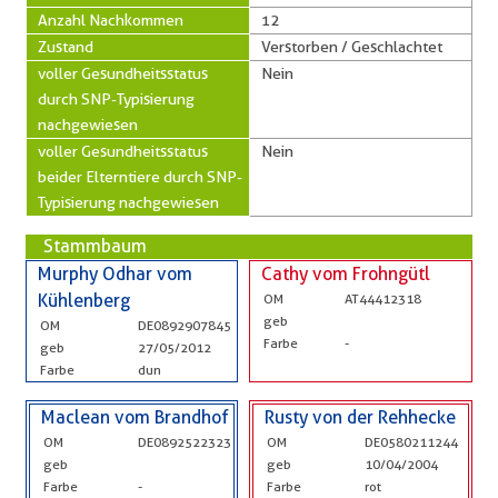
Anzahl Nachkommen
12
Zustand
Verstorben / Geschlachtet
voller Gesundheitsstatus
Nein
durch SNP-Typisierung
nachgewiesen
voller Gesundheitsstatus
Nein
beider Elterntiere durch SNP-
Typisierung nachgewiesen
Stammbaum
Murphy Odhar vom
Cathy vom Frohngütl
Kühlenberg
OM
AT44412318
geb
OM
DE0892907845
Farbe
-
geb
27/05/2012
Farbe
dun
Maclean vom Brandhof
Rusty von der Rehhecke
OM
DE0892522323
OM
DE0580211244
geb
geb
10/04/2004
Farbe
-
Farbe
rot