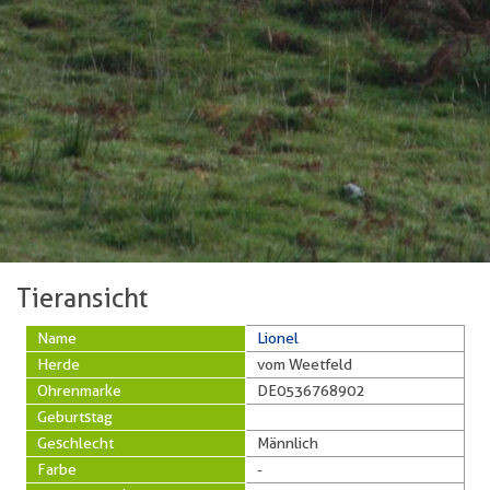
Tieransicht
Name
Lionel
Herde
vom Weetfeld
Ohrenmarke
DE0536768902
Geburtstag
Geschlecht
Männlich
Farbe
-