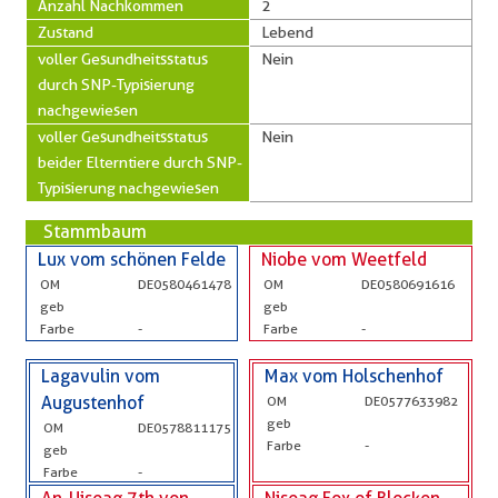
Anzahl Nachkommen
2
Zustand
Lebend
voller Gesundheitsstatus
Nein
durch SNP-Typisierung
nachgewiesen
voller Gesundheitsstatus
Nein
beider Elterntiere durch SNP-
Typisierung nachgewiesen
Stammbaum
Lux vom schönen Felde
Niobe vom Weetfeld
OM
DE0580461478
OM
DE0580691616
geb
geb
Farbe
-
Farbe
-
Lagavulin vom
Max vom Holschenhof
Augustenhof
OM
DE0577633982
geb
OM
DE0578811175
Farbe
-
geb
Farbe
-