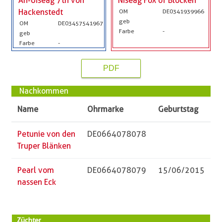
An-Uiseag 7th von
Niseag Fox of Blocken
Hackenstedt
OM
DE0341939966
geb
OM
DE03457541967
Farbe
-
geb
Farbe
-
PDF
Nachkommen
Name
Ohrmarke
Geburtstag
Petunie von den
DE0664078078
Truper Blänken
Pearl vom
DE0664078079
15/06/2015
nassen Eck
Züchter