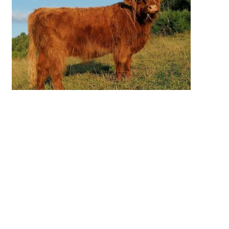
Züchter
Vorname
Gisela
Name
Klosner
PLZ
57334
Ort
Bad Laasphe
Straße
Augustenhofweg 3
Telefon
02754-8010
Besitzer
Vorname
Niklas
Name
Kappenstein