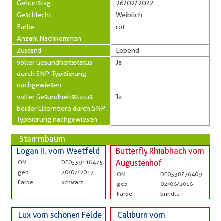
Geburtstag
26/02/2022
Geschlecht
Weiblich
Farbe
rot
Anzahl Nachkommen
Zustand
Lebend
voller Gesundheitsstatus
Ja
durch SNP-Typisierung
nachgewiesen
voller Gesundheitsstatus
Ja
beider Elterntiere durch SNP-
Typisierung nachgewiesen
Stammbaum
Logan II. vom Weetfeld
Butterfly Rhiabhach vom
OM
DE0539116475
Augustenhof
geb
20/07/2017
OM
DE0538876409
Farbe
schwarz
geb
02/06/2016
Farbe
brindle
Lux vom schönen Felde
Caliburn vom