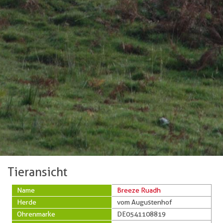
Tieransicht
Name
Breeze Ruadh
Herde
vom Augustenhof
Ohrenmarke
DE0541108819