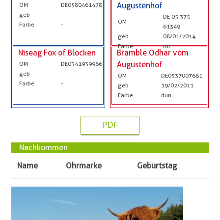
OM
DE0580461478
Augustenhof
geb
DE 05 375
OM
Farbe
-
61349
geb
08/01/2014
Farbe
rot
Niseag Fox of Blocken
Bramble Odhar vom
OM
DE0341939966
Augustenhof
geb
OM
DE0537007681
Farbe
-
geb
19/02/2011
Farbe
dun
PDF
Nachkommen
Name
Ohrmarke
Geburtstag