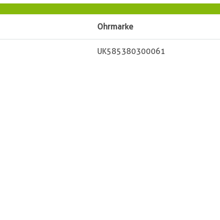
Ohrmarke
UK585380300061
Besitzer
t und Thies
Vorname
in
Name
PLZ
wisch
Ort
urt 35
Straße
/88003
Telefon