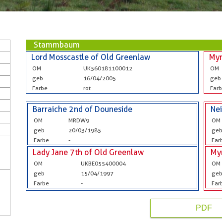
Stammbaum
Lord Mosscastle of Old Greenlaw
Myr
OM
UK560181100012
OM
geb
16/04/2005
geb
Farbe
rot
Far
Barraiche 2nd of Douneside
Nei
OM
MRDW9
OM
geb
20/03/1985
ge
Farbe
-
Far
Lady Jane 7th of Old Greenlaw
My
OM
UKBE055400004
OM
geb
15/04/1997
ge
Farbe
-
Far
PDF