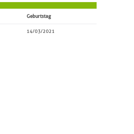
Geburtstag
14/03/2021
Reinhart und Thies
Augustin
24796
Krummwisch
Königsfurt 35
04331/88003