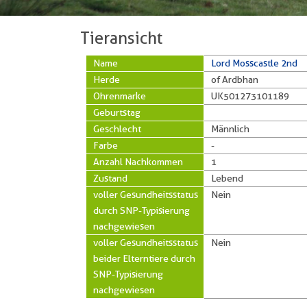
Tieransicht
Name
Lord Mosscastle 2nd
Herde
of Ardbhan
Ohrenmarke
UK501273101189
Geburtstag
Geschlecht
Männlich
Farbe
-
Anzahl Nachkommen
1
Zustand
Lebend
voller Gesundheitsstatus
Nein
durch SNP-Typisierung
nachgewiesen
voller Gesundheitsstatus
Nein
beider Elterntiere durch
SNP-Typisierung
nachgewiesen