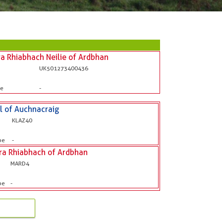
a Rhiabhach Neilie of Ardbhan
UK501273400436
be
-
l of Auchnacraig
KLAZ40
b
be
-
ra Rhiabhach of Ardbhan
MARD4
b
be
-