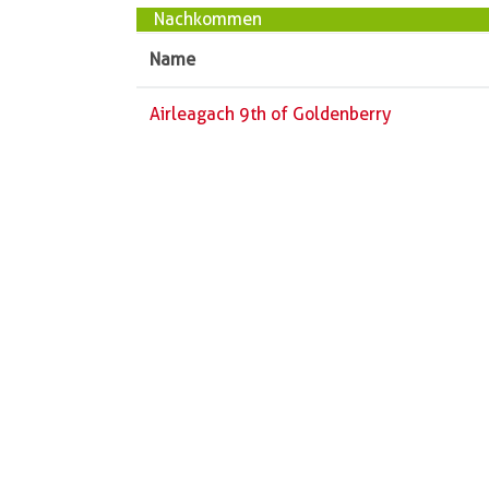
Nachkommen
Name
Airleagach 9th of Goldenberry
Züchter
Vorname
Reinhar
Name
August
PLZ
24796
Ort
Krumm
Straße
Königsf
Telefon
04331
« zurück