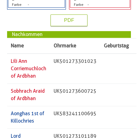
Farbe
-
Farbe
-
PDF
Nachkommen
Name
Ohrmarke
Geburtstag
Lili Ann
UK501273301023
Corriemuchloch
of Ardbhan
Sobhrach Araid
UK501273600725
of Ardbhan
Aonghas 1st of
UK583241100695
Killochries
Lord
UK501273101189