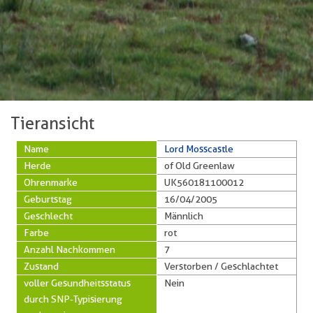
Tieransicht
Name
Lord Mosscastle
Herde
of Old Greenlaw
Ohrenmarke
UK560181100012
Geburtstag
16/04/2005
Geschlecht
Männlich
Farbe
rot
Anzahl Nachkommen
7
Zustand
Verstorben / Geschlachtet
voller Gesundheitsstatus
Nein
durch SNP-Typisierung