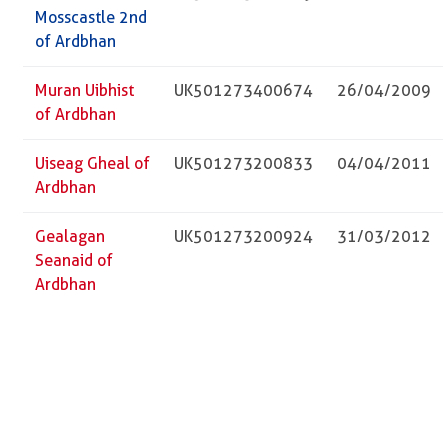
Mosscastle 2nd
of Ardbhan
Muran Uibhist
UK501273400674
26/04/2009
of Ardbhan
Uiseag Gheal of
UK501273200833
04/04/2011
Ardbhan
Gealagan
UK501273200924
31/03/2012
Seanaid of
Ardbhan
Dileas Odhar of
UK501273401045
07/05/2013
Ardbhan
Lily Ann
UK501273501088
02/04/2014
Mosscastle of