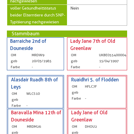
nachgewiesen
voller Gesundheitsstatus
Nein
beider Elterntiere durch SNP-
Typisierung nachgewiesen
Stammbaum
Barraiche 2nd of
Lady Jane 7th of Old
Douneside
Greenlaw
OM
MRDW9
OM
UKBE055400004
geb
20/03/1985
geb
15/04/1997
Farbe
-
Farbe
-
Alasdair Ruadh 8th of
Ruaidhri 5. of Flodden
Leys
OM
HFLC7F
geb
OM
WLCS10
Farbe
-
geb
Farbe
-
Baravalla Mina 12th of
Lady Jane of Old
Douneside
Greenlaw
OM
MRDM26
OM
DHOU2
geb
geb