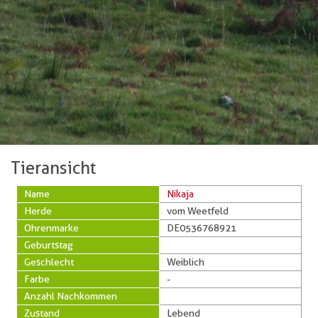
Tieransicht
Name
Nikaja
Herde
vom Weetfeld
Ohrenmarke
DE0536768921
Geburtstag
Geschlecht
Weiblich
Farbe
-
Anzahl Nachkommen
Zustand
Lebend