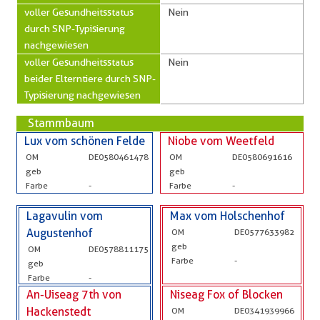
voller Gesundheitsstatus
Nein
durch SNP-Typisierung
nachgewiesen
voller Gesundheitsstatus
Nein
beider Elterntiere durch SNP-
Typisierung nachgewiesen
Stammbaum
Lux vom schönen Felde
Niobe vom Weetfeld
OM
DE0580461478
OM
DE0580691616
geb
geb
Farbe
-
Farbe
-
Lagavulin vom
Max vom Holschenhof
Augustenhof
OM
DE0577633982
geb
OM
DE0578811175
Farbe
-
geb
Farbe
-
An-Uiseag 7th von
Niseag Fox of Blocken
Hackenstedt
OM
DE0341939966