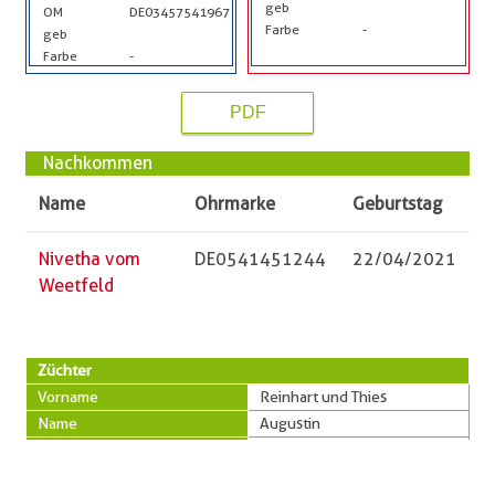
geb
OM
DE03457541967
Farbe
-
geb
Farbe
-
PDF
Nachkommen
Name
Ohrmarke
Geburtstag
Nivetha vom
DE0541451244
22/04/2021
Weetfeld
Züchter
Vorname
Reinhart und Thies
Name
Augustin
PLZ
24796
Ort
Krummwisch