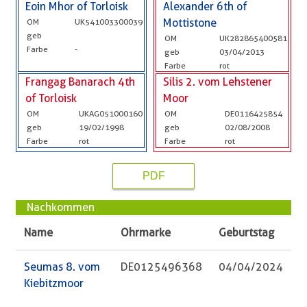
Eoin Mhor of Torloisk
Alexander 6th of
OM
UK541003300039
Mottistone
geb
OM
UK282865400581
Farbe
-
geb
03/04/2013
Farbe
rot
Frangag Banarach 4th
Silis 2. vom Lehstener
of Torloisk
Moor
OM
UKAG051000160
OM
DE0116425854
geb
19/02/1998
geb
02/08/2008
Farbe
rot
Farbe
rot
PDF
Nachkommen
Name
Ohrmarke
Geburtstag
Seumas 8. vom
DE0125496368
04/04/2024
Kiebitzmoor