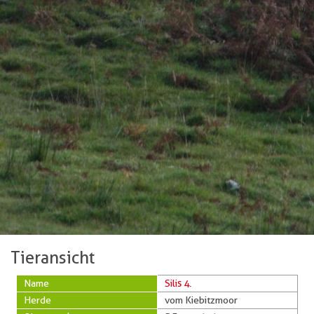
Tieransicht
Name
Silis 4.
Herde
vom Kiebitzmoor