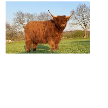
Züchter
Vorname
Jan-Hendrik
Name
Hoof
PLZ
24790
Ort
Schacht-Audorf
Straße
Zum Eichengrund 23
Telefon
0173-6078220