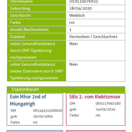
Ohrenmarke
DE0123676921
Geburtstag
18/04/2020
Geschlecht
Weiblich
Farbe
rot
Anzahl Nachkommen
1
Zustand
Verstorben / Geschlachtet
voller Gesundheitsstatus
Nein
durch SNP-Typisierung
nachgewiesen
voller Gesundheitsstatus
Nein
beider Elterntiere durch SNP-
Typisierung nachgewiesen
Stammbaum
Eoin Mhor 2nd of
Silis 2. vom Kiebitzmoor
Miungairigh
OM
DE0117092180
geb
14/03/2016
OM
UK544552500020
Farbe
rot
geb
16/03/2009
Farbe
rot