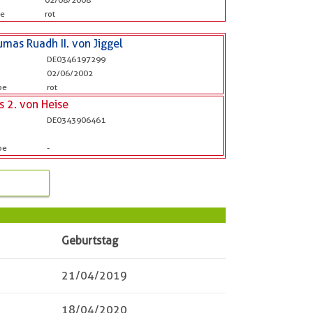
be
rot
mas Ruadh II. von Jiggel
DE0346197299
b
02/06/2002
be
rot
is 2. von Heise
DE0343906461
b
be
-
Geburtstag
21/04/2019
18/04/2020