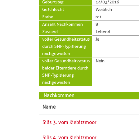
Geburtstag
14/03/2016
Geschlecht
Weiblich
Farbe
rot
Anzahl Nachkommen
8
Zustand
Lebend
voller Gesundheitsstatus
Ja
durch SNP-Typisierung
nachgewiesen
voller Gesundheitsstatus
Nein
beider Elterntiere durch
SNP-Typisierung
nachgewiesen
Nachkommen
Name
Silis 3. vom Kiebitzmoor
Silis 4. vom Kiebitzmoor