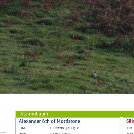
Stammbaum
Alexander 6th of Mottistone
Sil
OM
UK282865400581
OM
geb
03/04/2013
geb