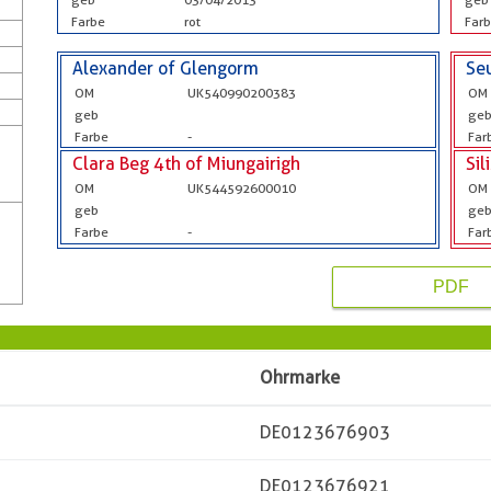
Farbe
rot
Far
Alexander of Glengorm
Seu
OM
UK540990200383
OM
geb
ge
Farbe
-
Far
Clara Beg 4th of Miungairigh
Sil
OM
UK544592600010
OM
geb
ge
Farbe
-
Far
PDF
Ohrmarke
DE0123676903
DE0123676921