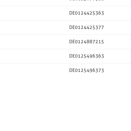
DE0124425363
DE0124425377
DE0124887215
DE0125496363
DE0125496373
DE0126139457