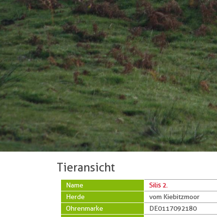
Tieransicht
Name
Silis 2.
Herde
vom Kiebitzmoor
Ohrenmarke
DE0117092180