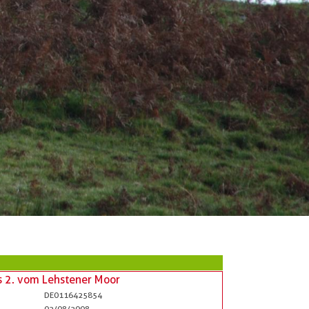
is 2. vom Lehstener Moor
DE0116425854
02/08/2008