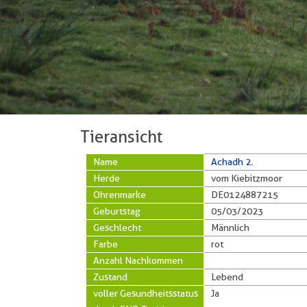
Tieransicht
Name
Achadh 2.
Herde
vom Kiebitzmoor
Ohrenmarke
DE0124887215
Geburtstag
05/03/2023
Geschlecht
Männlich
Farbe
rot
Anzahl Nachkommen
Zustand
Lebend
voller Gesundheitsstatus
Ja