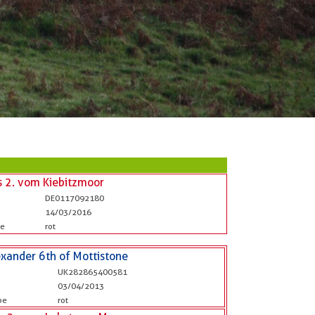
is 2. vom Kiebitzmoor
DE0117092180
14/03/2016
be
rot
exander 6th of Mottistone
UK282865400581
b
03/04/2013
be
rot