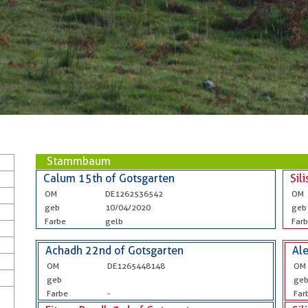
Stammbaum
Calum 15th of Gotsgarten
Sil
OM
DE1262536542
OM
geb
10/04/2020
geb
Farbe
gelb
Far
Achadh 22nd of Gotsgarten
Al
OM
DE1265448148
OM
geb
ge
Farbe
-
Far