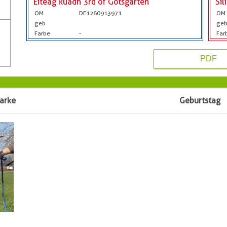
Eiteag Ruadh 3rd of Gotsgarten
Sil
OM
DE1260913971
OM
geb
ge
Farbe
-
Far
PDF
arke
Geburtstag