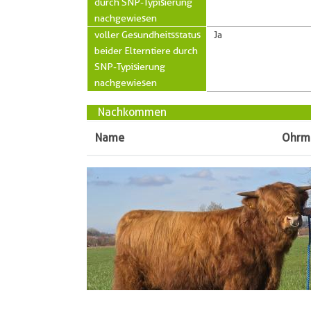
durch SNP-Typisierung
nachgewiesen
voller Gesundheitsstatus
Ja
beider Elterntiere durch
SNP-Typisierung
nachgewiesen
Nachkommen
Name
Ohrm