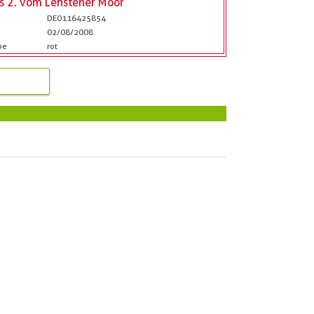
is 2. vom Lehstener Moor
DE0116425854
b
02/08/2008
be
rot